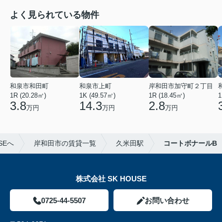
よく見られている物件
和泉市和田町
和泉市上町
岸和田市加守町２丁目
1R (20.28㎡)
1K (49.57㎡)
1R (18.45㎡)
1
3.8
14.3
2.8
万円
万円
万円
SEへ
岸和田市の賃貸一覧
久米田駅
コートボナールB
株式会社 SK HOUSE
0725-44-5507
お問い合わせ