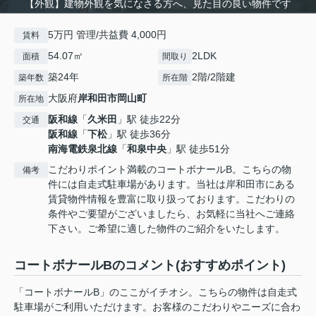
【外観】建物外観を気になさる方へ、見た目の良い物件です
5万円 管理/共益費 4,000円
賃料
54.07㎡
2LDK
面積
間取り
築24年
2階/2階建
築年数
所在階
大阪府
岸和田市
岡山町
所在地
阪和線
「
久米田
」駅 徒歩22分
交通
阪和線
「
下松
」駅 徒歩36分
南海電鉄泉北線
「
和泉中央
」駅 徒歩51分
こだわりポイント満載のコートボナールB。こちらの物
備考
件には自走式駐車場があります。当社は岸和田市にある
賃貸物件情報を豊富に取り扱っております。こだわりの
条件やご要望がございましたら、お気軽に当社へご連絡
下さい。ご希望に適した物件のご紹介をいたします。
コートボナールBのコメント(おすすめポイント)
「コートボナールB」のここがイチオシ。こちらの物件は自走式
駐車場がご利用いただけます。お客様のこだわりやニーズに合わ