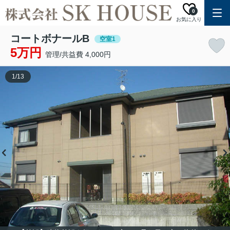
0
お気に入り
コートボナールB
空室1
5万円
管理/共益費 4,000円
1
/
13