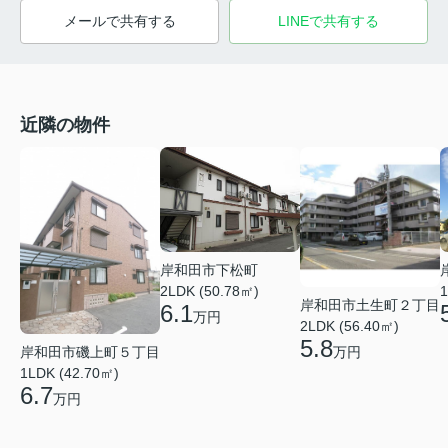
メールで共有する
LINEで共有する
近隣の物件
岸和田市下松町
2LDK (50.78㎡)
1
岸和田市土生町２丁目
6.1
万円
2LDK (56.40㎡)
5.8
岸和田市磯上町５丁目
万円
1LDK (42.70㎡)
6.7
万円