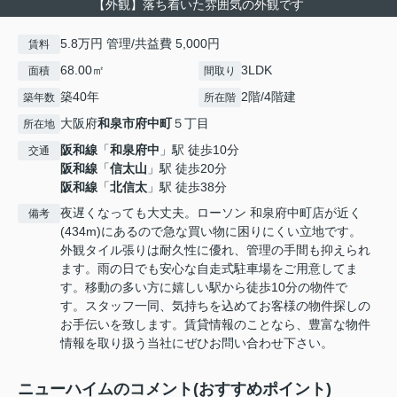
【外観】落ち着いた雰囲気の外観です
5.8万円 管理/共益費 5,000円
賃料
68.00㎡
3LDK
面積
間取り
築40年
2階/4階建
築年数
所在階
大阪府
和泉市
府中町
５丁目
所在地
阪和線
「
和泉府中
」駅 徒歩10分
交通
阪和線
「
信太山
」駅 徒歩20分
阪和線
「
北信太
」駅 徒歩38分
夜遅くなっても大丈夫。ローソン 和泉府中町店が近く
備考
(434m)にあるので急な買い物に困りにくい立地です。
外観タイル張りは耐久性に優れ、管理の手間も抑えられ
ます。雨の日でも安心な自走式駐車場をご用意してま
す。移動の多い方に嬉しい駅から徒歩10分の物件で
す。スタッフ一同、気持ちを込めてお客様の物件探しの
お手伝いを致します。賃貸情報のことなら、豊富な物件
情報を取り扱う当社にぜひお問い合わせ下さい。
ニューハイムのコメント(おすすめポイント)