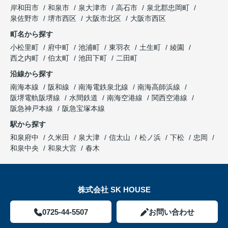
岸和田市
和泉市
泉大津市
高石市
泉北郡忠岡町
泉佐野市
堺市西区
大阪市北区
大阪市西区
町名から探す
小松里町
府中町
池浦町
東羽衣
土生町
綾園
西之内町
伯太町
池田下町
二田町
沿線から探す
南海本線
阪和線
南海電鉄泉北線
南海高師浜線
阪堺電軌阪堺線
水間鉄道
南海空港線
関西空港線
阪急神戸本線
阪急宝塚本線
駅から探す
和泉府中
久米田
泉大津
信太山
松ノ浜
下松
忠岡
和泉中央
和泉大宮
春木
株式会社 SK HOUSE
0725-44-5507
お問い合わせ