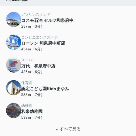
ガソリンスタンド
コスモ石油 セルフ和泉府中
237ｍ（3分）
コンビニエンスストア
ローソン 和泉府中町店
434ｍ（6分）
スーパー
万代 和泉府中店
435ｍ（6分）
保育園
認定こども園Kidsまゆみ
533ｍ（7分）
幼稚園
和泉幼稚園
539ｍ（7分）
すべて見る