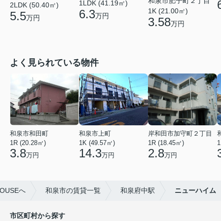
和泉市肥子町２丁目
1LDK (41.19㎡)
2LDK (50.40㎡)
1K (21.00㎡)
6.3
5.5
万円
万円
3.58
万円
よく見られている物件
和泉市和田町
和泉市上町
岸和田市加守町２丁目
1R (20.28㎡)
1K (49.57㎡)
1R (18.45㎡)
1
3.8
14.3
2.8
万円
万円
万円
OUSEへ
和泉市の賃貸一覧
和泉府中駅
ニューハイム
市区町村から探す