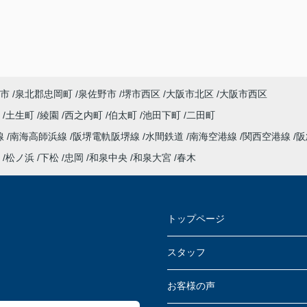
市
泉北郡忠岡町
泉佐野市
堺市西区
大阪市北区
大阪市西区
衣
土生町
綾園
西之内町
伯太町
池田下町
二田町
線
南海高師浜線
阪堺電軌阪堺線
水間鉄道
南海空港線
関西空港線
阪
松ノ浜
下松
忠岡
和泉中央
和泉大宮
春木
トップページ
スタッフ
お客様の声