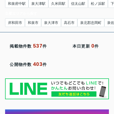
和泉府中駅
泉大津駅
久米田駅
信太山駅
松ノ浜駅
主要エリアから探す
岸和田市
和泉市
泉大津市
高石市
泉北郡忠岡町
泉
537
0
掲載物件数
件
本日更新
件
403
公開物件数
件