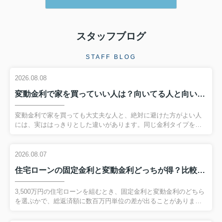
スタッフブログ
STAFF BLOG
2026.08.08
変動金利で家を買っていい人は？向いてる人と向いてない人の違いを解説
変動金利で家を買っても大丈夫な人と、絶対に避けた方がよい人
には、実ははっきりとした違いがあります。同じ金利タイプを選
んでも、家計の状況や考え方次第で、その後の暮らしや将来の安
心感は大きく変わってしまいます。特に、低い当初返済額だけに
注目してなんとなく変動金利を選ぶと、金利が動いた瞬間から家
2026.08.07
計が苦しくなることもあります。一方で、条件がそろっていれ
住宅ローンの固定金利と変動金利どっちが得？比較で総返済額の差と選び方を解説
ば、変動金利を味方につけて、総返済額を抑えつつ計画的に返し
ていくことも可能です。この記事では、変動金利の基本から、向
いている人・向いていない人の決定的な違い、そして迷ったとき
3,500万円の住宅ローンを組むとき、固定金利と変動金利のどちら
の考え方まで、順を追って丁寧に解説します。自分や家族がどち
を選ぶかで、総返済額に数百万円単位の差が出ることがありま
らのタイプに当てはまる...
す。毎月の返済額だけを見ると変動金利の方が魅力的に感じられ
ますが、金利が上昇した場合のリスクを十分に理解しておかなけ