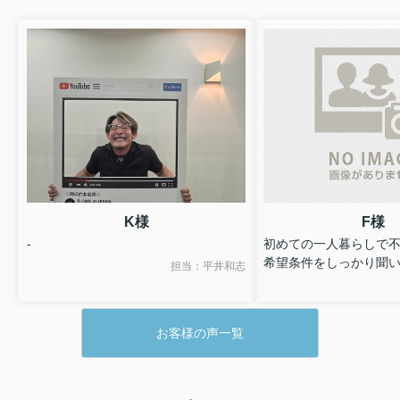
K様
F様
-
初めての一人暮らしで
希望条件をしっかり聞
担当：平井和志
に合ったお部屋を見つ
ました。内覧から契約
してもらえて安心でし
お客様の声一覧
クセスも良く、とても
す！