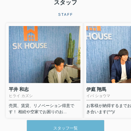
スタッフ
STAFF
平井 和志
伊庭 翔馬
ヒライ カズシ
イバ ショウマ
売買、賃貸、リノベーション得意で
お客様が納得するまで
す！ 相続や空家でお困りのお...
き合います(^^)/
スタッフ一覧