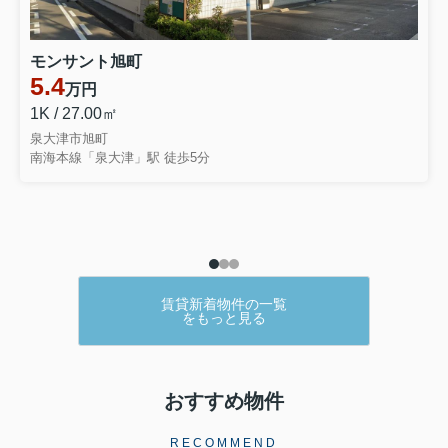
2DK/50.21㎡
モンサント旭町
5.4
万円
2026.08.04
1K / 27.00㎡
泉大津市旭町
南海本線「泉大津」駅 徒歩5分
【キャッシュバック対象物件】
ベルナードサーモス
賃料9万円(管理費7.500円)
南海本線／和泉大宮駅徒歩10分
2LDK／61.00㎡
賃貸新着物件の一覧
をもっと見る
2026.07.30
おすすめ物件
【キャッシュバック対象物件】
RECOMMEND