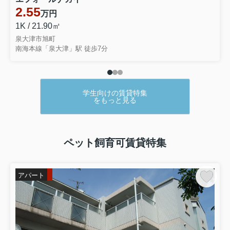
2.55
万円
1K / 21.90㎡
泉大津市旭町
南海本線「泉大津」駅 徒歩7分
学生向けの賃貸特集
をもっと見る
ペット飼育可賃貸特集
アパート