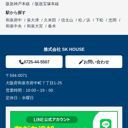
阪急神戸本線
阪急宝塚本線
駅から探す
和泉府中
泉大津
久米田
信太山
松ノ浜
下松
忠岡
和泉中央
和泉大宮
春木
株式会社 SK HOUSE
0725-44-5507
お問い合わせ
〒594-0071
大阪府和泉市府中町７丁目1-25
営業時間：
10:00～19：00
定休日：
水曜日