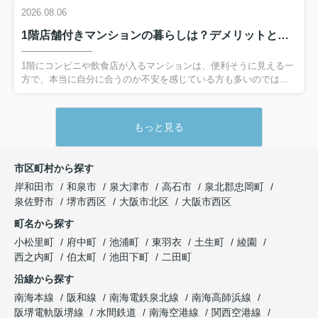
ればなりません。一方で、固定金利は返済額が安定する安心感が
2026.08.06
ある反面、スタート時の金利はやや高めになる傾向があります。
1階店舗付きマンションの暮らしは？デメリットと確認ポイントを解説
そこで今回は、3,500万円・35年返済を前提に、固定金利と変動金
利を比較しながら、総返済額にどれくらい差が出るのかをシミュ
レーションします。あわせて、将来の金利変動に備える考え方
1階にコンビニや飲食店が入るマンションは、便利そうに見える一
や、自分に合った金利タイプを選ぶためのポイントも分かりやす
方で、本当に自分に合うのか不安を感じている方も多いのではな
く解説して...
いでしょうか。とくに、1階 店舗 マンション デメリットという言
葉が気になり、騒音や臭い、防犯面を心配している方は少なくあ
りません。しかし、実際の暮らしやすさは、建物の構造や管理体
もっと見る
制、周辺環境をどこまでチェックできるかで大きく変わります。
この記事では、1階が店舗のマンションの特徴とデメリット、その
一方で選ばれ続ける理由まで、専門家の視点から分かりやすく解
市区町村から探す
説します。入居を検討している方が、後悔のない判断をするため
岸和田市
和泉市
泉大津市
高石市
泉北郡忠岡町
のポイントを、一つずつ丁寧に確認していきましょう。 【目
次】・1階が...
泉佐野市
堺市西区
大阪市北区
大阪市西区
町名から探す
小松里町
府中町
池浦町
東羽衣
土生町
綾園
西之内町
伯太町
池田下町
二田町
沿線から探す
南海本線
阪和線
南海電鉄泉北線
南海高師浜線
阪堺電軌阪堺線
水間鉄道
南海空港線
関西空港線