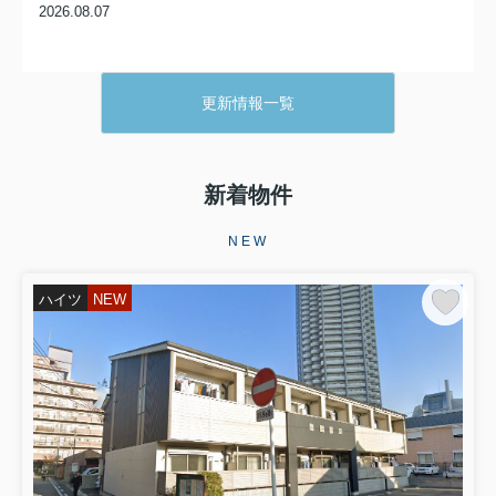
2026.08.07
【キャッシュバック対象物件】
更新情報一覧
フェリーチェ和泉
賃料6万円(管理費8.000円)
阪和線／信太山駅徒歩5分
新着物件
3LDK/58.00㎡
NEW
ハイツ
NEW
2026.08.06
【キャッシュバック対象物件】
ジョイフル久米田
賃料5.2万円(管理費8.000円)
阪和線／久米田駅徒歩11分