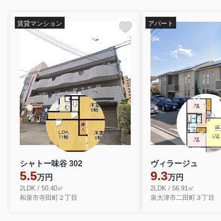
ベルトピア和泉大宮
賃料2.8万円(管理費6.000円)
賃貸マンション
アパート
南海本線／和泉大宮駅徒歩5分
1R／18.45㎡
シャトー味谷 302
ヴィラージュ
5.5
9.3
万円
万円
2LDK / 50.40㎡
2LDK / 56.91㎡
和泉市寺田町２丁目
泉大津市二田町３丁目