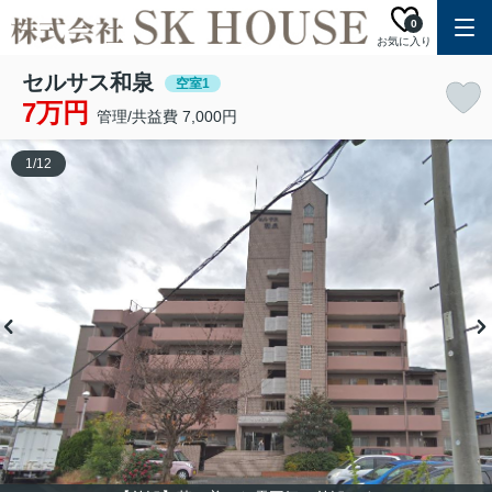
0
お気に入り
セルサス和泉
空室1
7万円
管理/共益費 7,000円
1
/
12