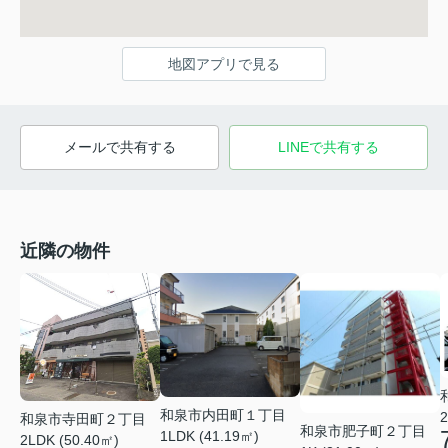
地図アプリで見る
メールで共有する
LINEで共有する
近隣の物件
和泉市内田町１丁目
2
和泉市寺田町２丁目
和泉市肥子町２丁目
1LDK (41.19㎡)
2LDK (50.40㎡)