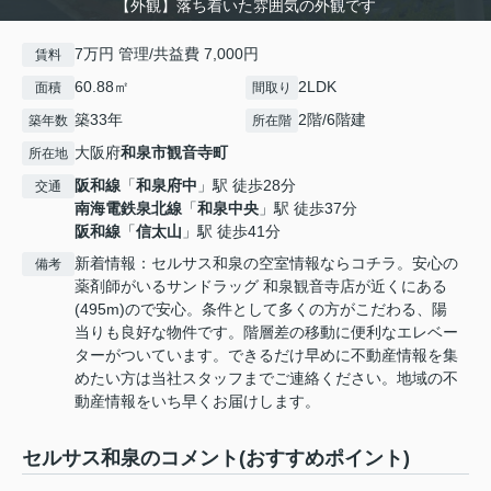
【外観】落ち着いた雰囲気の外観です
7万円 管理/共益費 7,000円
賃料
60.88㎡
2LDK
面積
間取り
築33年
2階/6階建
築年数
所在階
大阪府
和泉市
観音寺町
所在地
阪和線
「
和泉府中
」駅 徒歩28分
交通
南海電鉄泉北線
「
和泉中央
」駅 徒歩37分
阪和線
「
信太山
」駅 徒歩41分
新着情報：セルサス和泉の空室情報ならコチラ。安心の
備考
薬剤師がいるサンドラッグ 和泉観音寺店が近くにある
(495m)ので安心。条件として多くの方がこだわる、陽
当りも良好な物件です。階層差の移動に便利なエレベー
ターがついています。できるだけ早めに不動産情報を集
めたい方は当社スタッフまでご連絡ください。地域の不
動産情報をいち早くお届けします。
セルサス和泉のコメント(おすすめポイント)