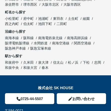
泉佐野市
堺市西区
大阪市北区
大阪市西区
町名から探す
小松里町
府中町
池浦町
東羽衣
土生町
綾園
西之内町
伯太町
池田下町
二田町
沿線から探す
南海本線
阪和線
南海電鉄泉北線
南海高師浜線
阪堺電軌阪堺線
水間鉄道
南海空港線
関西空港線
阪急神戸本線
阪急宝塚本線
駅から探す
和泉府中
久米田
泉大津
信太山
松ノ浜
下松
忠岡
和泉中央
和泉大宮
春木
株式会社 SK HOUSE
0725-44-5507
お問い合わせ
〒594-0071