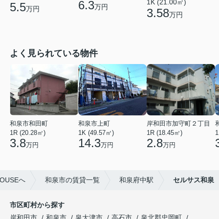
1K (21.00㎡)
6.3
5.5
万円
万円
3.58
万円
よく見られている物件
和泉市和田町
和泉市上町
岸和田市加守町２丁目
1R (20.28㎡)
1K (49.57㎡)
1R (18.45㎡)
1
3.8
14.3
2.8
万円
万円
万円
OUSEへ
和泉市の賃貸一覧
和泉府中駅
セルサス和泉
市区町村から探す
岸和田市
和泉市
泉大津市
高石市
泉北郡忠岡町