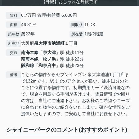
【外観】おしゃれな外観です
6.7万円 管理/共益費 6,000円
賃料
46.81㎡
1LDK
面積
間取り
築22年
1階/2階建
築年数
所在階
大阪府
泉大津市
池浦町
１丁目
所在地
南海本線
「
泉大津
」駅 徒歩11分
交通
南海本線
「
松ノ浜
」駅 徒歩22分
阪和線
「
和泉府中
」駅 徒歩23分
こちらの物件からセブンイレブン 泉大津池浦1丁目店ま
備考
で132mです。駅までのアクセスが良い、徒歩11分のと
ころに位置する物件です。初期費用カード決済可能なの
で、現金を用意する手間が省けます。賃貸情報でお困り
の方は、当社にご連絡下さい。お客様のご希望やニーズ
に合わせた物件のご紹介をいたします。確かな情報をご
提供いたしますので、ご安心して当社にお任せ下さい。
シャイニーパークのコメント(おすすめポイント)