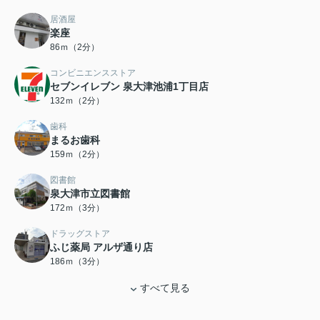
居酒屋
楽座
86ｍ（2分）
コンビニエンスストア
セブンイレブン 泉大津池浦1丁目店
132ｍ（2分）
歯科
まるお歯科
159ｍ（2分）
図書館
泉大津市立図書館
172ｍ（3分）
ドラッグストア
ふじ薬局 アルザ通り店
186ｍ（3分）
すべて見る