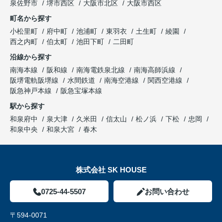
泉佐野市
堺市西区
大阪市北区
大阪市西区
町名から探す
小松里町
府中町
池浦町
東羽衣
土生町
綾園
西之内町
伯太町
池田下町
二田町
沿線から探す
南海本線
阪和線
南海電鉄泉北線
南海高師浜線
阪堺電軌阪堺線
水間鉄道
南海空港線
関西空港線
阪急神戸本線
阪急宝塚本線
駅から探す
和泉府中
泉大津
久米田
信太山
松ノ浜
下松
忠岡
和泉中央
和泉大宮
春木
株式会社 SK HOUSE
0725-44-5507
お問い合わせ
〒594-0071