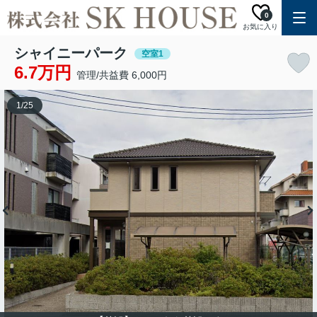
0
お気に入り
シャイニーパーク
空室1
6.7万円
管理/共益費 6,000円
1
/
25