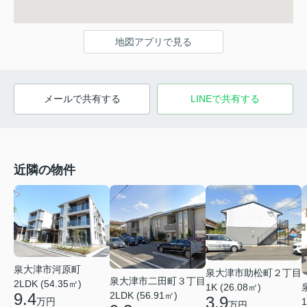
地図アプリで見る
メールで共有する
LINEで共有する
近隣の物件
泉大津市河原町
泉大津市助松町２丁目
泉大津市二田町３丁目
2LDK (54.35㎡)
1K (26.08㎡)
2LDK (56.91㎡)
9.4
3.9
1
万円
万円