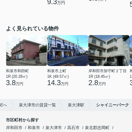
9.3
万円
よく見られている物件
和泉市和田町
和泉市上町
岸和田市加守町２丁目
1R (20.28㎡)
1K (49.57㎡)
1R (18.45㎡)
1
3.8
14.3
2.8
万円
万円
万円
Eへ
泉大津市の賃貸一覧
泉大津駅
シャイニーパーク
市区町村から探す
岸和田市
和泉市
泉大津市
高石市
泉北郡忠岡町