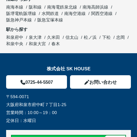
南海本線
阪和線
南海電鉄泉北線
南海高師浜線
阪堺電軌阪堺線
水間鉄道
南海空港線
関西空港線
阪急神戸本線
阪急宝塚本線
駅から探す
和泉府中
泉大津
久米田
信太山
松ノ浜
下松
忠岡
和泉中央
和泉大宮
春木
株式会社 SK HOUSE
0725-44-5507
お問い合わせ
〒594-0071
大阪府和泉市府中町７丁目1-25
営業時間：
10:00～19：00
定休日：
水曜日