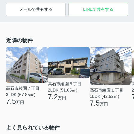
メールで共有する
LINEで共有する
近隣の物件
高石市綾園５丁目
高石市綾園７丁目
高石市綾園１丁目
2LDK (51.65㎡)
2
3LDK (67.85㎡)
7.2
1LDK (42.52㎡)
万円
7.5
7.5
万円
万円
よく見られている物件