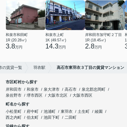
和泉市和田町
和泉市上町
岸和田市加守町２丁目
1R (20.28㎡)
1K (49.57㎡)
1R (18.45㎡)
1
3.8
14.3
2.8
万円
万円
万円
市の賃貸一覧
羽衣駅
高石市東羽衣３丁目の賃貸マンション
市区町村から探す
岸和田市
和泉市
泉大津市
高石市
泉北郡忠岡町
泉佐野市
堺市西区
大阪市北区
大阪市西区
町名から探す
小松里町
府中町
池浦町
東羽衣
土生町
綾園
西之内町
伯太町
池田下町
二田町
沿線から探す