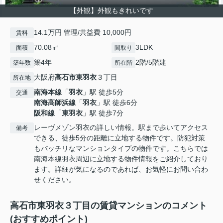
【外観】外観もきれいです
14.1万円 管理/共益費 10,000円
賃料
70.08㎡
3LDK
面積
間取り
築4年
2階/5階建
築年数
所在階
大阪府
高石市
東羽衣
３丁目
所在地
南海本線
「
羽衣
」駅 徒歩5分
交通
南海高師浜線
「
羽衣
」駅 徒歩6分
阪和線
「
東羽衣
」駅 徒歩7分
レーヴメゾン羽衣の詳しい情報。駅まで歩いてアクセス
備考
できる、徒歩5分の距離に立地する物件です。防犯対策
もバッチリなマンションタイプの物件です。こちらでは
南海本線羽衣周辺に立地する物件情報をご紹介しており
ます。詳細が気になるのであれば、お気軽にお問い合わ
せください。
高石市東羽衣３丁目の賃貸マンションのコメント
(おすすめポイント)