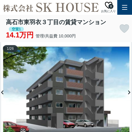
0
お気に入り
高石市東羽衣３丁目の賃貸マンション
空室1
14.1万円
管理/共益費 10,000円
1
/
26