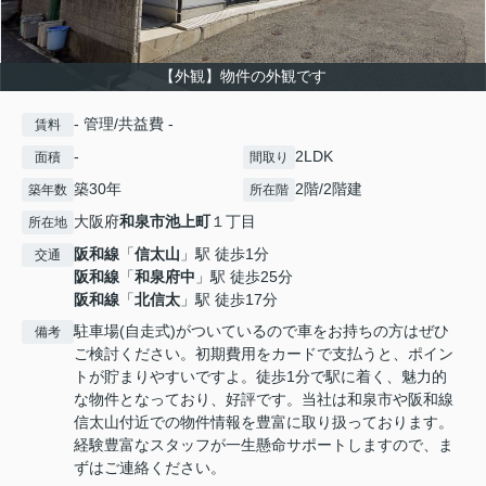
【外観】物件の外観です
- 管理/共益費 -
賃料
-
2LDK
面積
間取り
築30年
2階/2階建
築年数
所在階
大阪府
和泉市
池上町
１丁目
所在地
阪和線
「
信太山
」駅 徒歩1分
交通
阪和線
「
和泉府中
」駅 徒歩25分
阪和線
「
北信太
」駅 徒歩17分
駐車場(自走式)がついているので車をお持ちの方はぜひ
備考
ご検討ください。初期費用をカードで支払うと、ポイン
トが貯まりやすいですよ。徒歩1分で駅に着く、魅力的
な物件となっており、好評です。当社は和泉市や阪和線
信太山付近での物件情報を豊富に取り扱っております。
経験豊富なスタッフが一生懸命サポートしますので、ま
ずはご連絡ください。