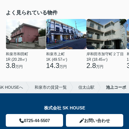
よく見られている物件
和泉市和田町
和泉市上町
岸和田市加守町２丁目
1R (20.28㎡)
1K (49.57㎡)
1R (18.45㎡)
1
3.8
14.3
2.8
万円
万円
万円
 HOUSEへ
和泉市の賃貸一覧
信太山駅
池上コーポ
株式会社 SK HOUSE
0725-44-5507
お問い合わせ