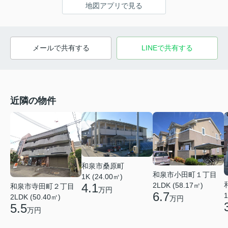
地図アプリで見る
メールで共有する
LINEで共有する
近隣の物件
和泉市桑原町
和泉市小田町１丁目
1K (24.00㎡)
4.1
2LDK (58.17㎡)
和泉市寺田町２丁目
万円
6.7
1
2LDK (50.40㎡)
万円
5.5
万円