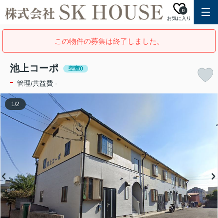
0
お気に入り
この物件の募集は終了しました。
池上コーポ
空室0
-
管理/共益費 -
1
/
2