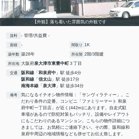
【外観】落ち着いた雰囲気の外観です
- 管理/共益費 -
賃料
-
1K
面積
間取り
築28年
2階/3階建
築年数
所在階
大阪府
泉大津市
東豊中町
３丁目
所在地
阪和線
「
和泉府中
」駅 徒歩4分
交通
阪和線
「
信太山
」駅 徒歩17分
南海本線
「
泉大津
」駅 徒歩34分
気になるイチオシ物件情報：「サンヴィラティー」。こ
備考
だわり条件の定番。コンビニ「ファミリーマート 和泉
府中町一丁目店」が近く(442m)にあります。自走式駐
車場があるので防犯対策もバッチリ。設備やレイアウト
にもこだわりのあるマンション。こちらの物件詳細につ
きましては、お気軽にご連絡下さい。その際、阪和線和
泉府中周辺の地域情報なども併せてお伝え致します。