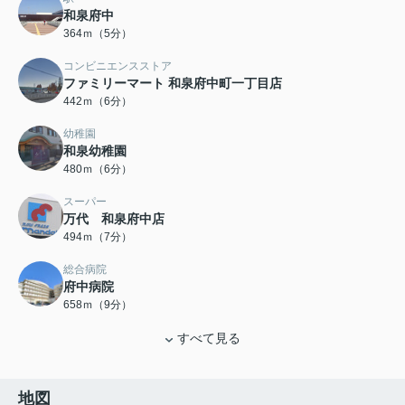
和泉府中
364ｍ（5分）
コンビニエンスストア
ファミリーマート 和泉府中町一丁目店
442ｍ（6分）
幼稚園
和泉幼稚園
480ｍ（6分）
スーパー
万代 和泉府中店
494ｍ（7分）
総合病院
府中病院
658ｍ（9分）
すべて見る
地図