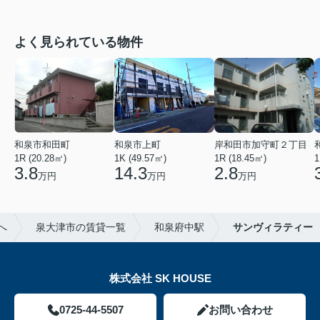
よく見られている物件
和泉市和田町
和泉市上町
岸和田市加守町２丁目
1R (20.28㎡)
1K (49.57㎡)
1R (18.45㎡)
1
3.8
14.3
2.8
万円
万円
万円
へ
泉大津市の賃貸一覧
和泉府中駅
サンヴィラティー
株式会社 SK HOUSE
0725-44-5507
お問い合わせ