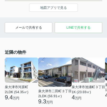
地図アプリで見る
メールで共有する
LINEで共有する
近隣の物件
泉大津市河原町
泉大津市池浦町３丁目
1
泉大津市二田町３丁目
2LDK (54.35㎡)
1K (23.69㎡)
2LDK (56.91㎡)
9.4
4
万円
万円
9.3
万円