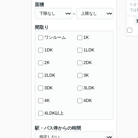
面積
りま
では
～
間取り
ワンルーム
1K
1DK
1LDK
2K
2DK
2LDK
3K
3DK
3LDK
4K
4DK
4LDK以上
駅・バス停からの時間