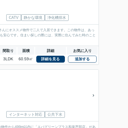
CATV
静かな環境
浄化槽排水
婚さんにオススメ物件で二人で入居できます。この物件は、あっ
方も安心です。住まい探しの際には、実際に住んでみた時のこと
間取り
面積
詳細
お気に入り
3LDK
60.59㎡
詳細を見る
追加する
インターネット対応
公共下水
物件から499m以内に「エバグリーンプラス和泉芦部店」があ