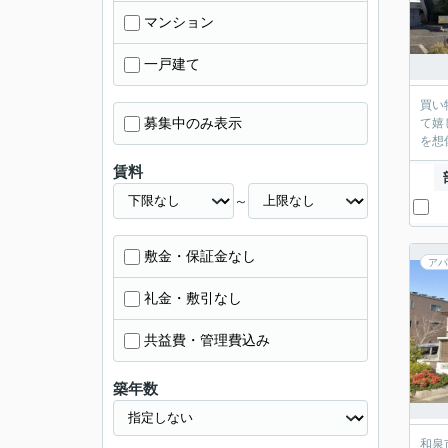
マンション
一戸建て
買い
募集中のみ表示
て嬉
を想
賃料
～
敷金・保証金なし
アパ
礼金・敷引なし
共益費・管理費込み
築年数
和泉