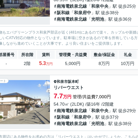
南海電鉄泉北線
「
和泉中央
」駅 徒歩25分
阪和線
「
和泉府中
」駅 徒歩38分
南海電鉄泉北線
「
光明池
」駅 徒歩36分
物もエバグリーンプラス和泉芦部店が近く(481m)にあるので楽々。カップルや新
しいCATV対応の物件となっています。駐車場に空きがあるので車を所有している
像しながら進めていくことが大事です。より良い住まいをご提供致します。
部屋番号
所在階
賃料
管理費・共益費
敷金/保証金
礼金
5.3
-
2階
5,000円
8万円
10万円
万円
ート
和泉市
阪本町
リバーウエスト
7.7
万円
管理/共益費7,000円
54.70㎡ (2LDK) /築16年 /2階建
南海電鉄泉北線
「
和泉中央
」駅 徒歩29分
阪和線
「
和泉府中
」駅 徒歩37分
南海電鉄泉北線
「
光明池
」駅 徒歩38分
市周辺にある物件をお求めの方は「リバーウエスト」はいかがでしょうか。こちらの