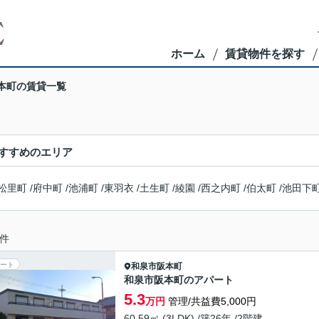
ホーム
賃貸物件を探す
本町の賃貸一覧
すすめのエリア
松里町
/
府中町
/
池浦町
/
東羽衣
/
土生町
/
綾園
/
西之内町
/
伯太町
/
池田下
件
ート
和泉市
阪本町
和泉市阪本町のアパート
5.3
万円
管理/共益費5,000円
60.59㎡ (3LDK) /築26年 /2階建