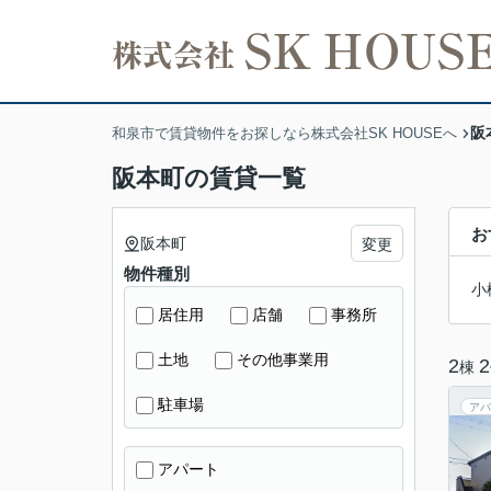
阪
和泉市で賃貸物件をお探しなら株式会社SK HOUSEへ
阪本町の賃貸一覧
お
阪本町
変更
物件種別
小
居住用
店舗
事務所
土地
その他事業用
2
2
棟
駐車場
アパ
アパート