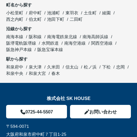
町名から探す
小松里町
府中町
池浦町
東羽衣
土生町
綾園
西之内町
伯太町
池田下町
二田町
沿線から探す
南海本線
阪和線
南海電鉄泉北線
南海高師浜線
阪堺電軌阪堺線
水間鉄道
南海空港線
関西空港線
阪急神戸本線
阪急宝塚本線
駅から探す
和泉府中
泉大津
久米田
信太山
松ノ浜
下松
忠岡
和泉中央
和泉大宮
春木
株式会社 SK HOUSE
0725-44-5507
お問い合わせ
〒594-0071
大阪府和泉市府中町７丁目1-25