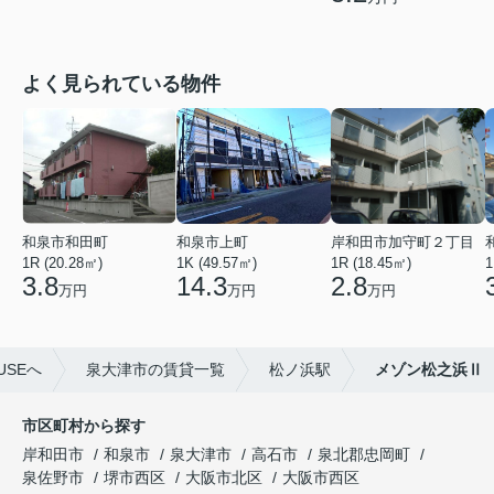
よく見られている物件
和泉市和田町
和泉市上町
岸和田市加守町２丁目
1R (20.28㎡)
1K (49.57㎡)
1R (18.45㎡)
1
3.8
14.3
2.8
万円
万円
万円
USEへ
泉大津市の賃貸一覧
松ノ浜駅
メゾン松之浜Ⅱ
市区町村から探す
岸和田市
和泉市
泉大津市
高石市
泉北郡忠岡町
泉佐野市
堺市西区
大阪市北区
大阪市西区