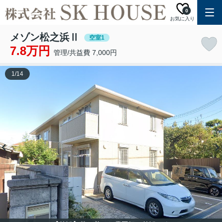
0
お気に入り
メゾン松之浜Ⅱ
空室1
7.8万円
管理/共益費 7,000円
1
/
14