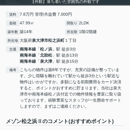
【外観】落ち着いた雰囲気の外観です
7.8万円 管理/共益費 7,000円
賃料
47.99㎡
2LDK
面積
間取り
築14年
1階/2階建
築年数
所在階
大阪府
泉大津市
松之浜町
１丁目
所在地
南海本線
「
松ノ浜
」駅 徒歩3分
交通
南海本線
「
北助松
」駅 徒歩13分
南海本線
「
泉大津
」駅 徒歩15分
こちらの物件は築8年ですが、充実の設備が整っていま
備考
す。少し喧騒を離れていて駅から徒歩3分という駅近な
物件はいかがですか。多額になる初期費用をカード決済
すると、ポイントがおすすめに貯まります。当社は泉大
津市や南海本線松ノ浜付近での物件情報を豊富に取り扱
っております。経験豊富なスタッフが一生懸命サポート
しますので、まずはご連絡ください。
メゾン松之浜Ⅱのコメント(おすすめポイント)