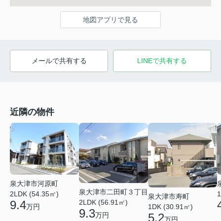
地図アプリで見る
メールで共有する
LINEで共有する
近隣の物件
泉大津市河原町
泉大津市二田町３丁目
2LDK (54.35㎡)
1
泉大津市寿町
2LDK (56.91㎡)
9.4
1DK (30.91㎡)
万円
9.3
5.2
万円
万円