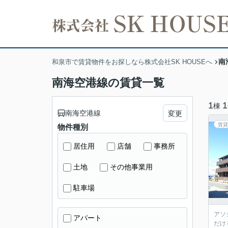
南
和泉市で賃貸物件をお探しなら株式会社SK HOUSEへ
南海空港線の賃貸一覧
1
1
棟
南海空港線
変更
賃貸
物件種別
居住用
店舗
事務所
土地
その他事業用
駐車場
アソ
アパート
だけ