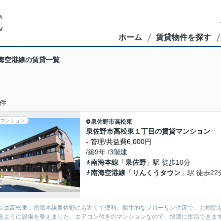
ホーム
賃貸物件を探す
海空港線の賃貸一覧
件
マンション
泉佐野市
高松東
泉佐野市高松東１丁目の賃貸マンション
-
管理/共益費6,000円
/築9年 /3階建
南海本線
「
泉佐野
」駅 徒歩10分
南海空港線
「
りんくうタウン
」駅 徒歩22
シエ高松東：南海本線泉佐野にも近くて便利。衛生的なフローリング床で、お掃除
るように設備を整えました。エアコン付きのマンションなので、快適に生活できま