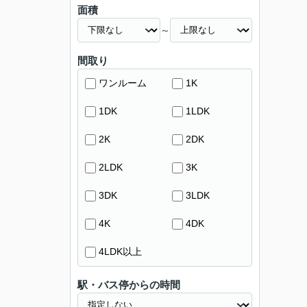
面積
～
間取り
ワンルーム
1K
1DK
1LDK
2K
2DK
2LDK
3K
3DK
3LDK
4K
4DK
4LDK以上
駅・バス停からの時間