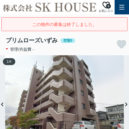
0
お気に入り
この物件の募集は終了しました。
プリムローズいずみ
空室0
-
管理/共益費 -
1
/
4