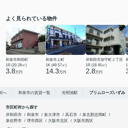
よく見られている物件
和泉市和田町
和泉市上町
岸和田市加守町２丁目
1R (20.28㎡)
1K (49.57㎡)
1R (18.45㎡)
1
3.8
14.3
2.8
万円
万円
万円
Eへ
和泉市の賃貸一覧
光明池駅
プリムローズいずみ
市区町村から探す
岸和田市
和泉市
泉大津市
高石市
泉北郡忠岡町
泉佐野市
堺市西区
大阪市北区
大阪市西区