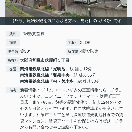
【外観】建物外観を気になさる方へ、見た目の良い物件です
- 管理/共益費 -
賃料
-
3LDK
面積
間取り
築30年
4階/7階建
築年数
所在階
大阪府
和泉市
伏屋町
３丁目
所在地
南海電鉄泉北線
「
光明池
」駅 徒歩12分
交通
南海電鉄泉北線
「
和泉中央
」駅 徒歩35分
南海電鉄泉北線
「
栂・美木多
」駅 徒歩33分
新着情報：プリムローズいずみの空室情報ならコチラ。
備考
歩いてすぐ。コンビニ「ファミリーマート 伏屋町三丁
目店」まで468m。好評の駅近物件で、徒歩12分のアク
セスが可能となっています。自走式駐車場が用意されて
います。和泉市エリアと泉北高速鉄道光明池付近での賃
貸マンション、賃貸アパートをお探しの方はぜひコチラ
からお問い合わせやご連絡を下さい。