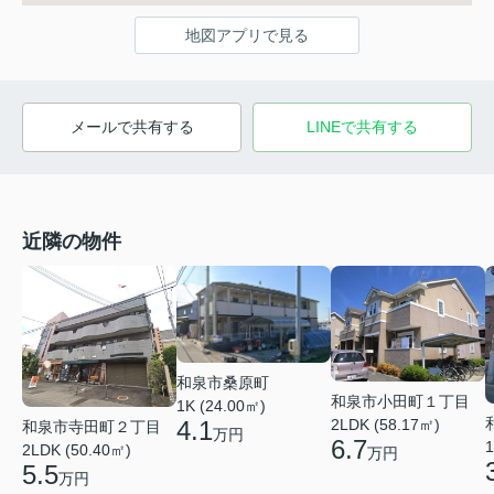
地図アプリで見る
メールで共有する
LINEで共有する
近隣の物件
和泉市桑原町
和泉市小田町１丁目
1K (24.00㎡)
4.1
2LDK (58.17㎡)
和泉市寺田町２丁目
万円
6.7
1
2LDK (50.40㎡)
万円
5.5
万円