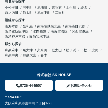
町名から探す
小松里町
府中町
池浦町
東羽衣
土生町
綾園
西之内町
伯太町
池田下町
二田町
沿線から探す
南海本線
阪和線
南海電鉄泉北線
南海高師浜線
阪堺電軌阪堺線
水間鉄道
南海空港線
関西空港線
阪急神戸本線
阪急宝塚本線
駅から探す
和泉府中
泉大津
久米田
信太山
松ノ浜
下松
忠岡
和泉中央
和泉大宮
春木
株式会社 SK HOUSE
0725-44-5507
お問い合わせ
〒594-0071
大阪府和泉市府中町７丁目1-25