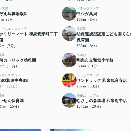
合病院
ドラッグストア
ぞえ耳鼻咽喉科
ヨシダ薬局
11ｍ（2分）
196ｍ（3分）
ンビニエンスストア
保育園
ァミリーマート 和泉箕形町二丁
幼保連携型認定こども園てら
店
保育園
40ｍ（7分）
633ｍ（8分）
稚園
小学校
泉カトリック幼稚園
和泉市立和気小学校
48ｍ（11分）
874ｍ（11分）
ソリンスタンド
ドラッグストア
SSO和泉中央SS
サンドラッグ 和泉観音寺店
43ｍ（12分）
967ｍ（13分）
育園
喫茶店・カフェ
いせん保育園
むさしの森珈琲 和泉府中店
124ｍ（15分）
1541ｍ（20分）