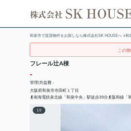
和泉市で賃貸物件をお探しなら株式会社SK HOUSEへ
和
この物
フレール辻A棟
-
管理/共益費 -
大阪府
和泉市
寺田町
１丁目
南海電鉄泉北線「和泉中央」駅徒歩39分
阪和線「和
1
/
3