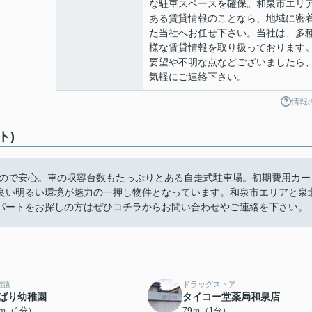
な駐車スペースを確保。和泉市エリ
ある賃貸情報のことなら、地域に密
た当社へお任せ下さい。当社は、多
様な賃貸情報を取り扱っております
要望や不明な点などございましたら
気軽にご連絡下さい。
情報
ト)
m)ので安心。車の収容台数もたっぷりとある自走式駐車場。初期費用カー
良い明るい環境が魅力の一押し物件となっています。和泉市エリアと泉
パートをお探しの方はぜひコチラからお問い合わせやご連絡を下さい。
稚園
ドラッグストア
ばり幼稚園
タイコー堂薬局和泉店
9ｍ（1分）
79ｍ（1分）