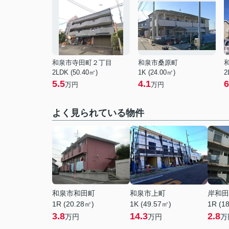
和泉市寺田町２丁目
和泉市桑原町
2LDK (50.40㎡)
1K (24.00㎡)
2
5.5
4.1
6
万円
万円
よく見られている物件
和泉市和田町
和泉市上町
岸和田
1R (20.28㎡)
1K (49.57㎡)
1R (1
3.8
14.3
2.8
万円
万円
万