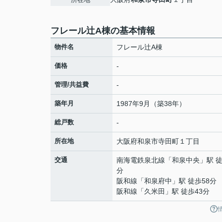
フレール辻A棟の基本情報
物件名
フレール辻A棟
価格
-
管理/共益費
-
築年月
1987年9月（築38年）
総戸数
-
所在地
大阪府
和泉市
寺田町
１丁目
交通
南海電鉄泉北線
「
和泉中央
」駅 徒
分
阪和線
「
和泉府中
」駅 徒歩58分
阪和線
「
久米田
」駅 徒歩43分