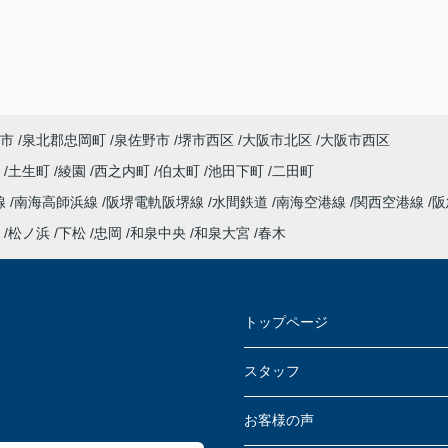
市
泉北郡忠岡町
泉佐野市
堺市西区
大阪市北区
大阪市西区
衣
土生町
綾園
西之内町
伯太町
池田下町
二田町
線
南海高師浜線
阪堺電軌阪堺線
水間鉄道
南海空港線
関西空港線
阪
松ノ浜
下松
忠岡
和泉中央
和泉大宮
春木
トップページ
スタッフ
お客様の声