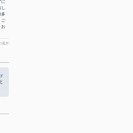
アに
着し
種多
。ご
、お
の見方
ド
北