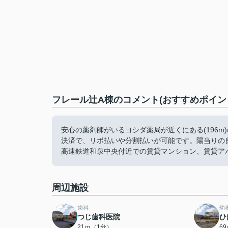
フレール辻A棟のコメント(おすすめポイン
安心の薬剤師がいるヨシダ薬局が近くにある(196
決済で、リボ払いや分割払いが可能です。陽当りの
高速鉄道和泉中央付近での賃貸マンション、賃貸ア
周辺施設
歯科
幼
つじ歯科医院
ひ
21ｍ（1分）
6