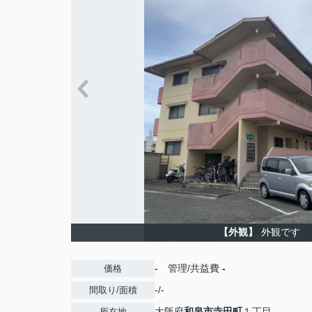
【外観】
外観です
-
管理/共益費
-
価格
-/-
間取り/面積
大阪府
和泉市
寺田町
１丁目
所在地