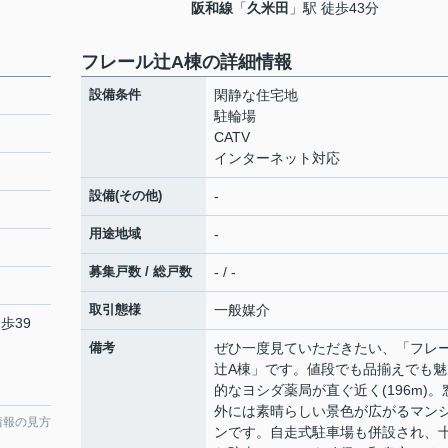
阪和線
「
久米田
」駅 徒歩43分
フレール辻A棟の詳細情報
設備条件
閑静な住宅地
駐輪場
CATV
インターネット対応
設備(その他)
-
用途地域
-
募集戸数 / 総戸数
- / -
取引態様
一般媒介
歩39
備考
ぜひ一度見ていただきたい、「フレ
辻A棟」です。値段でも品揃えでも魅
的なヨシダ薬局が直ぐ近く(196m)。
外には素晴らしい景色が広がるマン
情報の見方
ンです。自走式駐車場も併設され、