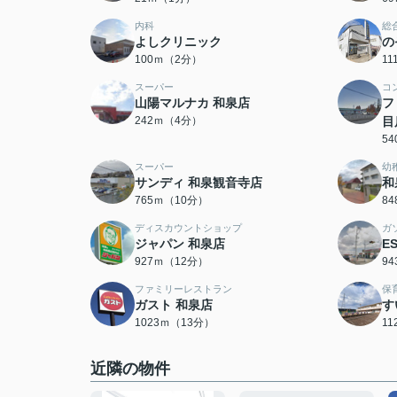
内科
総
よしクリニック
の
100ｍ（2分）
1
スーパー
コ
山陽マルナカ 和泉店
フ
242ｍ（4分）
目
5
スーパー
幼
サンディ 和泉観音寺店
和
765ｍ（10分）
8
ディスカウントショップ
ガ
ジャパン 和泉店
E
927ｍ（12分）
9
ファミリーレストラン
保
ガスト 和泉店
す
1023ｍ（13分）
1
近隣の物件