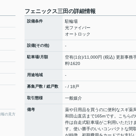
フェニックス三田の詳細情報
設備条件
駐輪場
光ファイバー
オートロック
設備(その他)
-
駐車場/月額
空有(1台)/11,000円 (税込) 更新事務
料\1620
用途地域
-
募集戸数 / 総戸数
- / 18戸
取引態様
一般媒介
備考
薬や日用品を買うのに便利なスギ薬局
情報の見方
和田山直店まで165mです。こちらの
件は自走式駐車場がご利用いただけ
す。使い勝手のいいコンパクトな間
が特徴。初期費用をカードでお支払