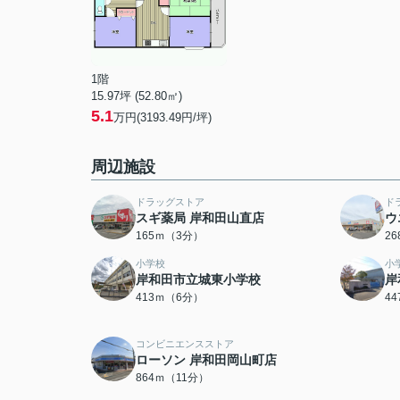
1階
15.97坪 (52.80㎡)
5.1
万円(3193.49円/坪)
周辺施設
ドラッグストア
ド
スギ薬局 岸和田山直店
ウ
165ｍ（3分）
2
小学校
小
岸和田市立城東小学校
岸
413ｍ（6分）
4
コンビニエンスストア
ローソン 岸和田岡山町店
864ｍ（11分）