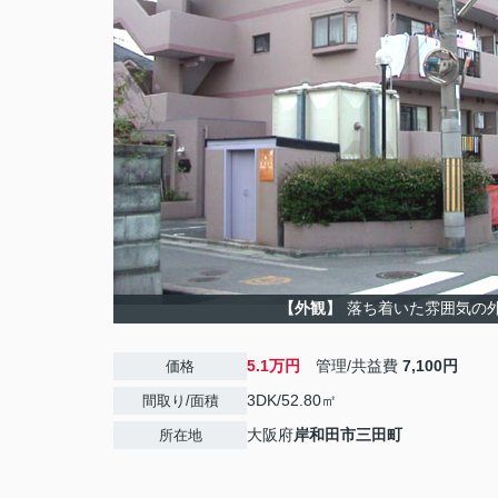
【外観】
落ち着いた雰囲気の
5.1万円
管理/共益費
7,100円
価格
3DK/52.80㎡
間取り/面積
大阪府
岸和田市
三田町
所在地