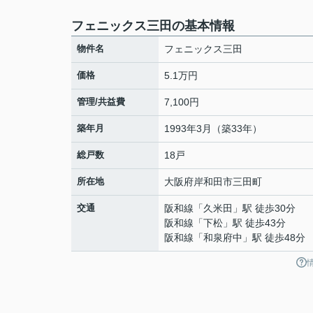
フェニックス三田の基本情報
物件名
フェニックス三田
価格
5.1万円
管理/共益費
7,100円
築年月
1993年3月（築33年）
総戸数
18戸
所在地
大阪府
岸和田市
三田町
交通
阪和線
「
久米田
」駅 徒歩30分
阪和線
「
下松
」駅 徒歩43分
阪和線
「
和泉府中
」駅 徒歩48分