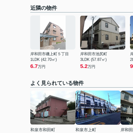
近隣の物件
岸和田市磯上町５丁目
岸和田市池尻町
1LDK (42.70㎡)
3LDK (57.87㎡)
2
6.7
5.2
9
万円
万円
よく見られている物件
和泉市和田町
和泉市上町
岸和田