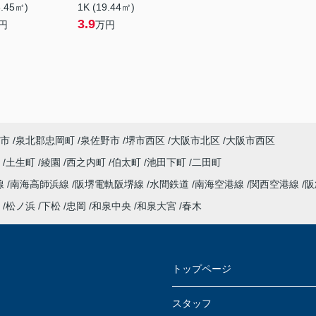
8.45㎡)
1K (19.44㎡)
3.9
円
万円
市
泉北郡忠岡町
泉佐野市
堺市西区
大阪市北区
大阪市西区
衣
土生町
綾園
西之内町
伯太町
池田下町
二田町
線
南海高師浜線
阪堺電軌阪堺線
水間鉄道
南海空港線
関西空港線
阪
松ノ浜
下松
忠岡
和泉中央
和泉大宮
春木
トップページ
スタッフ