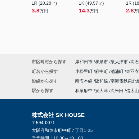
1R (20.28㎡)
1K (49.57㎡)
1R (1
3.8
14.3
2.8
万円
万円
万
市区町村から探す
岸和田市
和泉市
泉大津市
高石
町名から探す
小松里町
府中町
池浦町
東羽
沿線から探す
南海本線
阪和線
南海電鉄泉北
駅から探す
和泉府中
泉大津
久米田
信太山
株式会社 SK HOUSE
〒594-0071
大阪府和泉市府中町７丁目1-25
営業時間：
10:00～19：00