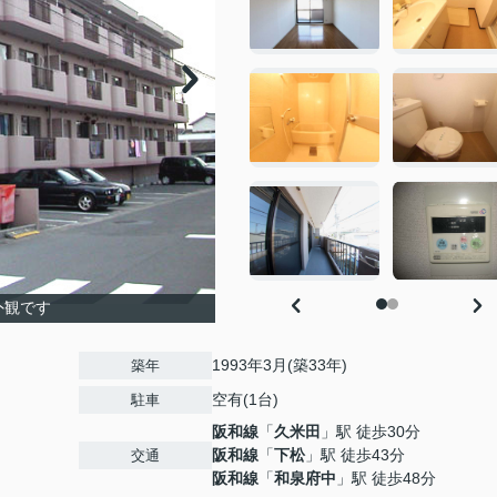
外観です
1993年3月(築33年)
築年
空有(1台)
駐車
阪和線
「
久米田
」駅 徒歩30分
阪和線
「
下松
」駅 徒歩43分
交通
阪和線
「
和泉府中
」駅 徒歩48分