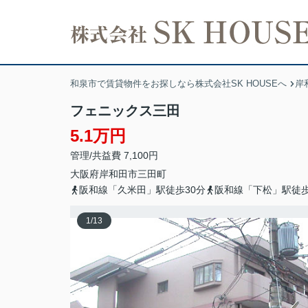
和泉市で賃貸物件をお探しなら株式会社SK HOUSEへ
岸
フェニックス三田
5.1万円
管理/共益費 7,100円
大阪府
岸和田市
三田町
阪和線「久米田」駅徒歩30分
阪和線「下松」駅徒歩
1
/
13