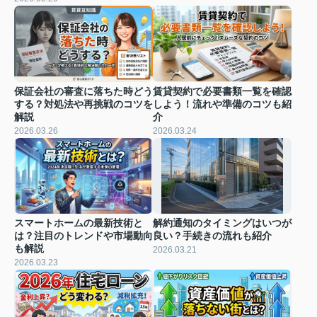
保証会社の審査に落ちた時どう
賃貸契約で必要書類一覧を確認
する？対処法や再挑戦のコツを
しよう！流れや準備のコツも紹
解説
介
2026.03.26
2026.03.24
スマートホームの最新技術と
解約通知のタイミングはいつが
は？注目のトレンドや市場動向
良い？手続きの流れも紹介
も解説
2026.03.21
2026.03.23