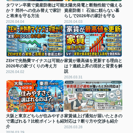
タワマン卒業で資産防衛は可能
太陽光発電と断熱性能で備える
か？ 郊外への住み替えで家計
資産防衛！ 石油に頼らない暮
と将来を守る方法
らしで2026年の家計を守る
2026.04.04
2026.04.03
ZEHで光熱費マイナスは可能か
家賃が最高値を更新する理由と
2026年の家づくりの考え方
は？連続上昇の現状と背景を解
説
2026.04.02
2026.03.31
大阪と東京どちらが住みやすさ
家賃値上げ通知が届いたときの
で選ばれる？比較ポイントも紹
対応は？断り方や交渉も紹介
介
2026.03.28
2026.03.29