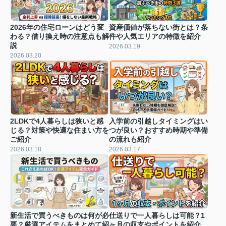
2026年の住宅ローンはどう変
資産価値が落ちない街とは？条
わる？借り換え時の注意点も解
件や人気エリアの特徴を紹介
説
2026.03.19
2026.03.20
2LDKで4人暮らしは狭いと感
入学前の引越しタイミングはい
じる？対策や快適な住まい方を
つが良い？おすすめ時期や準備
ご紹介
の流れも紹介
2026.03.18
2026.03.17
新生活で買うべきものは何が必
仕送りで一人暮らしは可能？1
要？厳選アイテムをまとめて紹
ヶ月の収支やポイントを紹介