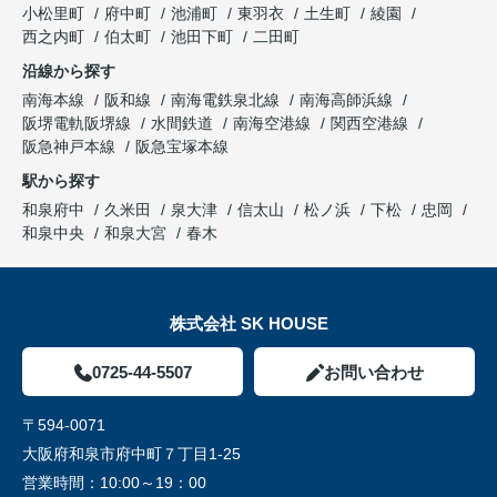
小松里町
府中町
池浦町
東羽衣
土生町
綾園
西之内町
伯太町
池田下町
二田町
沿線から探す
南海本線
阪和線
南海電鉄泉北線
南海高師浜線
阪堺電軌阪堺線
水間鉄道
南海空港線
関西空港線
阪急神戸本線
阪急宝塚本線
駅から探す
和泉府中
久米田
泉大津
信太山
松ノ浜
下松
忠岡
和泉中央
和泉大宮
春木
株式会社 SK HOUSE
0725-44-5507
お問い合わせ
〒594-0071
大阪府和泉市府中町７丁目1-25
営業時間：
10:00～19：00