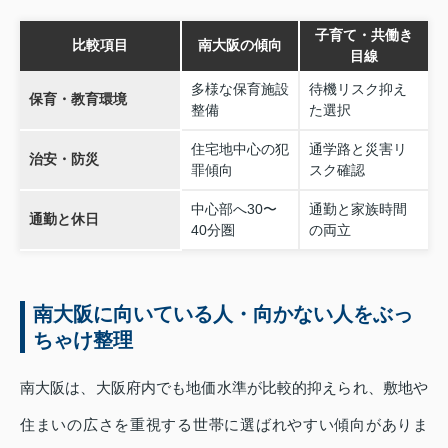
子育て・共働き
比較項目
南大阪の傾向
目線
多様な保育施設
待機リスク抑え
保育・教育環境
整備
た選択
住宅地中心の犯
通学路と災害リ
治安・防災
罪傾向
スク確認
中心部へ30〜
通勤と家族時間
通勤と休日
40分圏
の両立
南大阪に向いている人・向かない人をぶっ
ちゃけ整理
南大阪は、大阪府内でも地価水準が比較的抑えられ、敷地や
住まいの広さを重視する世帯に選ばれやすい傾向がありま