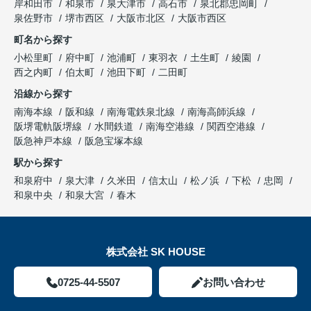
岸和田市
和泉市
泉大津市
高石市
泉北郡忠岡町
泉佐野市
堺市西区
大阪市北区
大阪市西区
町名から探す
小松里町
府中町
池浦町
東羽衣
土生町
綾園
西之内町
伯太町
池田下町
二田町
沿線から探す
南海本線
阪和線
南海電鉄泉北線
南海高師浜線
阪堺電軌阪堺線
水間鉄道
南海空港線
関西空港線
阪急神戸本線
阪急宝塚本線
駅から探す
和泉府中
泉大津
久米田
信太山
松ノ浜
下松
忠岡
和泉中央
和泉大宮
春木
株式会社 SK HOUSE
0725-44-5507
お問い合わせ