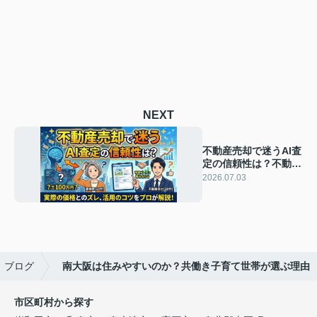
NEXT
不動産売却で迷うAI査
定の信頼性は？不動産
の価格判断にAI査定を
2026.07.03
どう活かすか解説
ブログ
南大阪は住みやすいのか？共働き子育て世帯が選ぶ理由
市区町村から探す