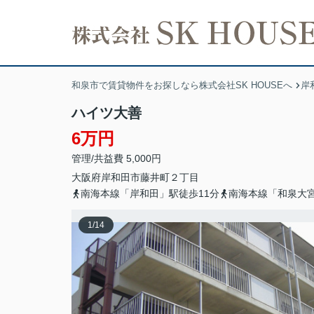
和泉市で賃貸物件をお探しなら株式会社SK HOUSEへ
岸
ハイツ大善
6万円
管理/共益費 5,000円
大阪府
岸和田市
藤井町
２丁目
南海本線「岸和田」駅徒歩11分
南海本線「和泉大
1
/
14