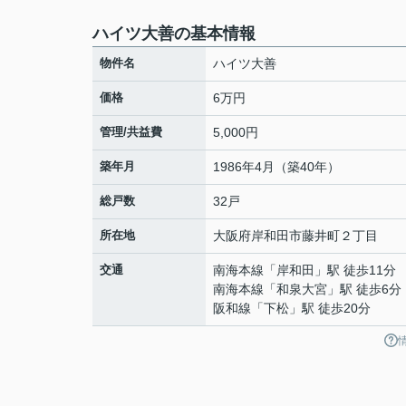
ハイツ大善の基本情報
物件名
ハイツ大善
価格
6万円
管理/共益費
5,000円
築年月
1986年4月（築40年）
総戸数
32戸
所在地
大阪府
岸和田市
藤井町
２丁目
交通
南海本線
「
岸和田
」駅 徒歩11分
南海本線
「
和泉大宮
」駅 徒歩6分
阪和線
「
下松
」駅 徒歩20分