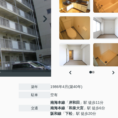
す
1986年4月(築40年)
築年
空有
駐車
南海本線
「
岸和田
」駅 徒歩11分
南海本線
「
和泉大宮
」駅 徒歩6分
交通
阪和線
「
下松
」駅 徒歩20分