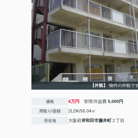
【外観】
物件の外観で
6万円
管理/共益費
5,000円
価格
2LDK/55.04㎡
間取り/面積
大阪府
岸和田市
藤井町
２丁目
所在地