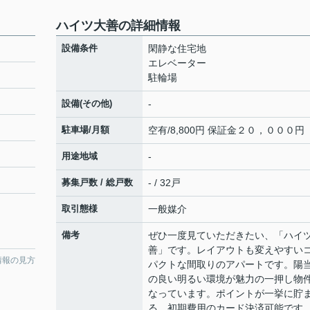
ハイツ大善の詳細情報
設備条件
閑静な住宅地
エレベーター
駐輪場
設備(その他)
-
駐車場/月額
空有/8,800円 保証金２０，０００円
用途地域
-
募集戸数 / 総戸数
- / 32戸
取引態様
一般媒介
備考
ぜひ一度見ていただきたい、「ハイ
善」です。レイアウトも変えやすい
情報の見方
パクトな間取りのアパートです。陽
の良い明るい環境が魅力の一押し物
なっています。ポイントが一挙に貯
る。初期費用のカード決済可能です