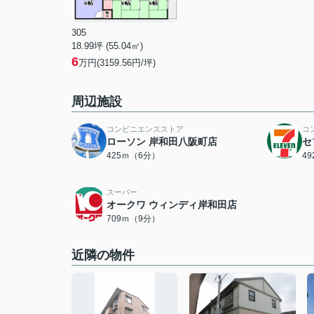
305
18.99坪 (55.04㎡)
6
万円(3159.56円/坪)
周辺施設
コンビニエンスストア
コ
ローソン 岸和田八阪町店
セ
425ｍ（6分）
4
スーパー
オークワ ウィンディ岸和田店
709ｍ（9分）
近隣の物件