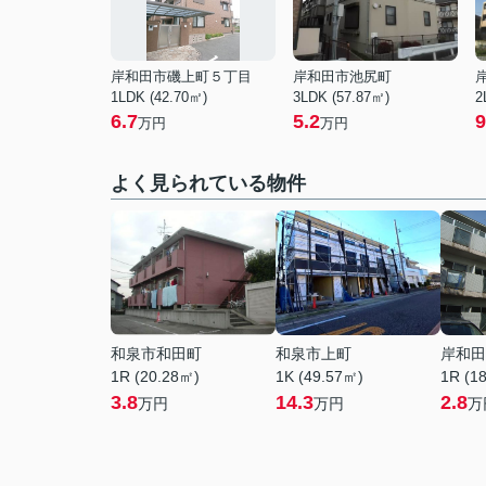
岸和田市磯上町５丁目
岸和田市池尻町
1LDK (42.70㎡)
3LDK (57.87㎡)
2
6.7
5.2
9
万円
万円
よく見られている物件
和泉市和田町
和泉市上町
岸和田
1R (20.28㎡)
1K (49.57㎡)
1R (1
3.8
14.3
2.8
万円
万円
万