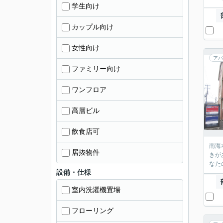
学生向け
カップル向け
女性向け
アパ
ファミリー向け
ワンフロア
高層ビル
飲食店可
南海
居抜物件
きが
設備・仕様
室内洗濯機置場
フローリング