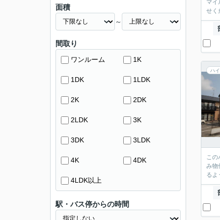
マイ
面積
せく
～
間取り
ワンルーム
1K
ハイ
1DK
1LDK
2K
2DK
2LDK
3K
3DK
3LDK
この
4K
4DK
み物
るよ
4LDK以上
駅・バス停からの時間