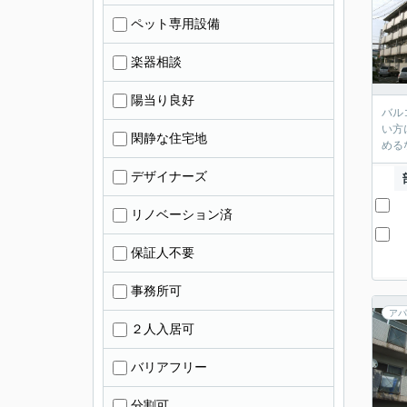
ペット専用設備
楽器相談
陽当り良好
バル
い方
閑静な住宅地
める
デザイナーズ
リノベーション済
保証人不要
事務所可
アパ
２人入居可
バリアフリー
分割可