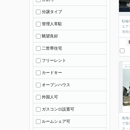
分譲タイプ
駐輪
管理人常駐
エア
当社
眺望良好
二世帯住宅
フリーレント
アパ
カードキー
オープンハウス
外国人可
ガスコンロ設置可
南海
ルームシェア可
で安
ス・