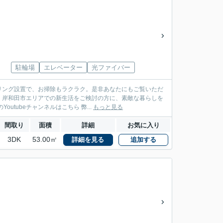
駐輪場
エレベーター
光ファイバー
リング設置で、お掃除もラクラク。是非あなたにもご覧いただ
。岸和田市エリアでの新生活をご検討の方に、素敵な暮らしを
全力でサポート致します。南海本線春木付近の情報も満載です。 弊社のYoutubeチャンネルはこちら 弊...
もっと見る
間取り
面積
詳細
お気に入り
3DK
53.00㎡
詳細を見る
追加する