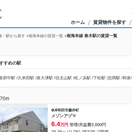
ホーム
賃貸物件を探す
南海本線 春木駅の賃貸一覧
線・駅から探す
南海本線の賃貸一覧
すすめの駅
泉府中駅
/
久米田駅
/
泉大津駅
/
信太山駅
/
松ノ浜駅
/
下松駅
/
忠岡駅
/
和泉
70
件
ツ
岸和田市
藤井町
メゾンアヅマ
6.4
万円
管理/共益費3,000円
39.39㎡ (1LDK) /築32年 /2階建