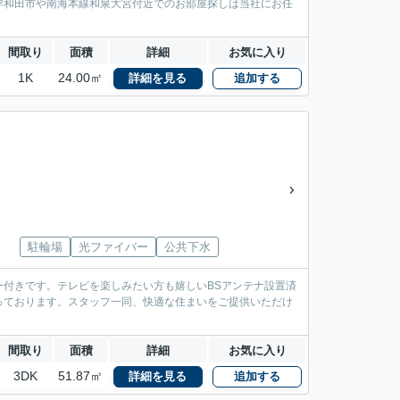
岸和田市や南海本線和泉大宮付近でのお部屋探しは当社にお任
間取り
面積
詳細
お気に入り
1K
24.00㎡
詳細を見る
追加する
駐輪場
光ファイバー
公共下水
付きです。テレビを楽しみたい方も嬉しいBSアンテナ設置済
っております。スタッフ一同、快適な住まいをご提供いただけ
間取り
面積
詳細
お気に入り
3DK
51.87㎡
詳細を見る
追加する