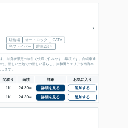
駐輪場
オートロック
CATV
光ファイバー
駐車2台可
ます。単身者限定の物件で快適で住みやすい環境です。自転車通
いね。新しい土地での新しい暮らし。岸和田市エリアや南海本
たします。
間取り
面積
詳細
お気に入り
1K
24.30㎡
詳細を見る
追加する
1K
24.30㎡
詳細を見る
追加する