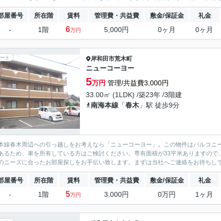
部屋番号
所在階
賃料
管理費・共益費
敷金/保証金
礼金
6
-
1階
5,000円
0ヶ月
0ヶ月
万円
ート
岸和田市
荒木町
ニューコーヨー
5
万円
管理/共益費3,000円
33.00㎡ (1LDK) /築23年 /3階建
南海本線
「
春木
」駅 徒歩9分
本線春木周辺への引っ越しをお考えなら「ニューコーヨー」。この物件はバルコニ
あるため、車を所有している方はご検討ください。専有面積が33平米ありますので
部屋番号
所在階
賃料
管理費・共益費
敷金/保証金
礼金
5
-
1階
3,000円
0万円
1ヶ月
万円