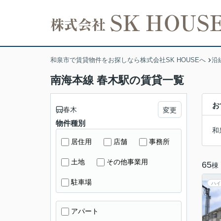
和泉市で賃貸物件をお探しなら株式会社SK HOUSEへ
沿
南海本線 春木駅の賃貸一覧
お
春木
変更
物件種別
和
居住用
店舗
事務所
土地
その他事業用
65
棟
駐車場
ハイ
アパート