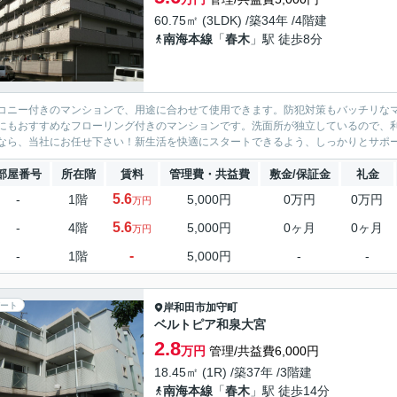
60.75㎡ (3LDK) /築34年 /4階建
南海本線
「
春木
」駅 徒歩8分
コニー付きのマンションで、用途に合わせて使用できます。防犯対策もバッチリな
にもおすすめなフローリング付きのマンションです。洗面所が独立しているので、
なら、当社にお任せ下さい！新生活を快適にスタートできるよう、しっかりとサポー
部屋番号
所在階
賃料
管理費・共益費
敷金/保証金
礼金
5.6
-
1階
5,000円
0万円
0万円
万円
5.6
-
4階
5,000円
0ヶ月
0ヶ月
万円
-
-
1階
5,000円
-
-
ート
岸和田市
加守町
ベルトピア和泉大宮
2.8
万円
管理/共益費6,000円
18.45㎡ (1R) /築37年 /3階建
南海本線
「
春木
」駅 徒歩14分