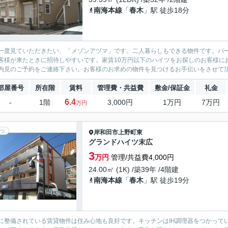
南海本線
「
春木
」駅 徒歩18分
一度見ていただきたい、「メゾンアヅマ」です。二人暮らしもできる物件です。パ
客様が来たときに招待しやすいです。家賃10万円以下のハイツをお探しのお客様に
部屋番号
所在階
賃料
管理費・共益費
敷金/保証金
礼金
6.4
-
1階
3,000円
1万円
7万円
万円
ツ
岸和田市
上野町東
グランドハイツ末広
3
万円
管理/共益費4,000円
24.00㎡ (1K) /築39年 /4階建
南海本線
「
春木
」駅 徒歩19分
に整備されている賃貸物件は住み心地も良好です。キッチンはIH調理器をつかって