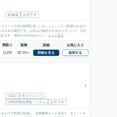
駐輪場
公共下水
ートナーと大切な時間を過ごしましょう。ふたつ部屋があるの
おすすめの物件です。お好みの物件がお決まりでしたら、当社
まで内見のご予約をご連絡下さい。お客様のお求めの物件を見つけるお手伝いをさせて頂きます。 弊社のYoutubeチャン...
もっと見る
間取り
面積
詳細
お気に入り
1LDK
39.39㎡
詳細を見る
追加する
CATV
光ファイバー
24時間緊急通報システム
公共下水
いますので料理が快適に。初期費用カード決済で、ポイントや