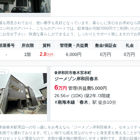
場も用意されており、使い勝手も良好となっています。暮らしに安心をお求めなら
コン付きのアパート。こちらのアパートでは、駐車場が月額7000円でご利用いた
にお任せ下さい。快適な暮らしができるよう、しっかりとサポート致しますのでお
部屋番号
所在階
賃料
管理費・共益費
敷金/保証金
礼金
2.8
-
1階
6,000円
0万円
0万円
万円
ート
岸和田市
春木宮本町
ジーメゾン岸和田春木
6
万円
管理/共益費5,000円
26.56㎡ (1DK) /築2年 /3階建
南海本線
「
春木
」駅 徒歩10分
本線春木駅周辺への引っ越しをお考えなら「ジーメゾン岸和田春木」。セキュリティ
全面でも優れております。忙しい朝でも鏡を見ながらサッと身支度を整えることが
クロゼットなど豊富なので、衣類や履き物の整理がしやすく便利です。充実の設備と綺