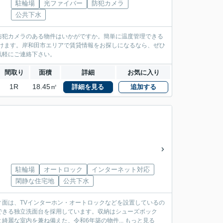
駐輪場
光ファイバー
防犯カメラ
公共下水
防犯カメラのある物件はいかがですか。簡単に温度管理できる
だけます。岸和田市エリアで賃貸情報をお探しになるなら、ぜひ
気軽にご連絡下さい。
間取り
面積
詳細
お気に入り
1R
18.45㎡
詳細を見る
追加する
駐輪場
オートロック
インターネット対応
閑静な住宅地
公共下水
面は、TVインターホン・オートロックなどを設置しているの
できる独立洗面台を採用しています。収納はシューズボック
麗な室内を兼ね備えた、令和6年築の物件...
もっと見る