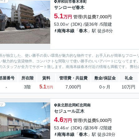
ート
岸和田市
春木本町
サンローゼ春木
5.1
万円
管理/共益費7,000円
53.00㎡ (3DK) /築36年 /5階建
南海本線
「
春木
」駅 徒歩8分
所が独立した、使い勝手の良い環境が魅力的な物件です。お手入れが簡単なフロー
い魅力的な賃貸物件。コンパクトな間取りで使い勝手のいいアパートになってます
当社のスタッフが
部屋番号
所在階
賃料
管理費・共益費
敷金/保証金
礼金
5.1
-
3階
7,000円
0ヶ月
10万円
万円
ツ
泉北郡忠岡町
忠岡南
セジュール正木
4.6
万円
管理/共益費5,000円
53.46㎡ (3DK) /築36年 /2階建
南海本線
「
春木
」駅 徒歩28分