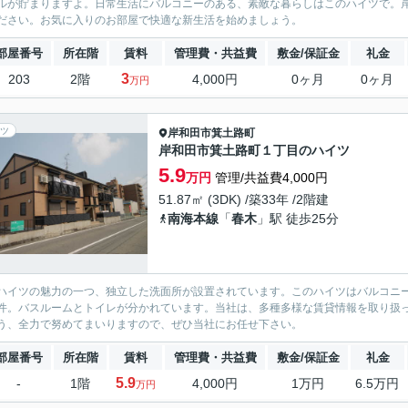
ルが貯まりますよ。日常生活にバルコニーのある、素敵な暮らしはこのハイツで。
ださい。お気に入りのお部屋で快適な新生活を始めましょう。
部屋番号
所在階
賃料
管理費・共益費
敷金/保証金
礼金
3
203
2階
4,000円
0ヶ月
0ヶ月
万円
ツ
岸和田市
箕土路町
岸和田市箕土路町１丁目のハイツ
5.9
万円
管理/共益費4,000円
51.87㎡ (3DK) /築33年 /2階建
南海本線
「
春木
」駅 徒歩25分
ハイツの魅力の一つ、独立した洗面所が設置されています。このハイツはバルコニー
件。バスルームとトイレが分かれています。当社は、多種多様な賃貸情報を取り扱
う、全力で努めてまいりますので、ぜひ当社にお任せ下さい。
部屋番号
所在階
賃料
管理費・共益費
敷金/保証金
礼金
5.9
-
1階
4,000円
1万円
6.5万円
万円