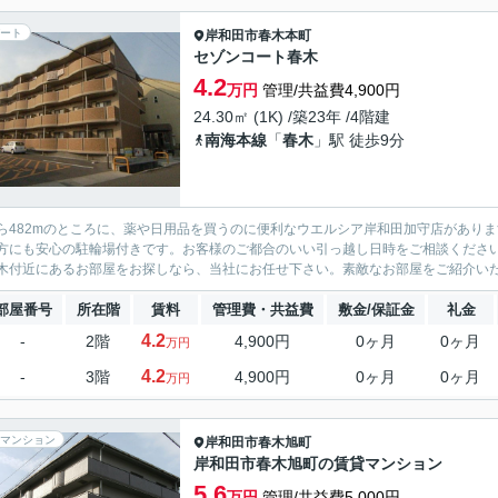
ート
岸和田市
春木本町
セゾンコート春木
4.2
万円
管理/共益費4,900円
24.30㎡ (1K) /築23年 /4階建
南海本線
「
春木
」駅 徒歩9分
ら482mのところに、薬や日用品を買うのに便利なウエルシア岸和田加守店があり
方にも安心の駐輪場付きです。お客様のご都合のいい引っ越し日時をご相談くださ
木付近にあるお部屋をお探しなら、当社にお任せ下さい。素敵なお部屋をご紹介い
部屋番号
所在階
賃料
管理費・共益費
敷金/保証金
礼金
4.2
-
2階
4,900円
0ヶ月
0ヶ月
万円
4.2
-
3階
4,900円
0ヶ月
0ヶ月
万円
マンション
岸和田市
春木旭町
岸和田市春木旭町の賃貸マンション
5.6
万円
管理/共益費5,000円