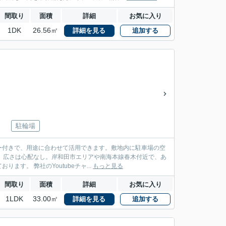
間取り
面積
詳細
お気に入り
1DK
26.56㎡
詳細を見る
追加する
駐輪場
ー付きで、用途に合わせて活用できます。敷地内に駐車場の空
、広さは心配なし。岸和田市エリアや南海本線春木付近で、あ
なたのニーズに合ったお部屋探しをお手伝い致します。まずは当社へご連絡をお待ちしております。 弊社のYoutubeチャ...
もっと見る
間取り
面積
詳細
お気に入り
1LDK
33.00㎡
詳細を見る
追加する