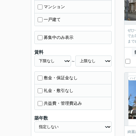
マンション
一戸建て
ぜひ
でお
募集中のみ表示
賃料
～
敷金・保証金なし
ハイ
礼金・敷引なし
共益費・管理費込み
築年数
綺麗