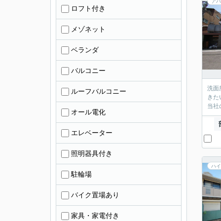
アパ
ロフト付き
メゾネット
ベランダ
バルコニー
洗面
ルーフバルコニー
きた
オール電化
エレベーター
照明器具付き
ハイ
駐輪場
バイク置場あり
家具・家電付き