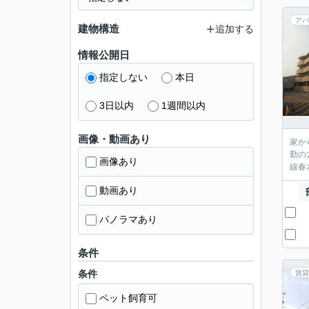
アパ
建物構造
追加する
情報公開日
指定しない
本日
3日以内
1週間以内
画像・動画あり
家か
勤の
画像あり
線春
動画あり
パノラマあり
条件
条件
賃貸
ペット飼育可