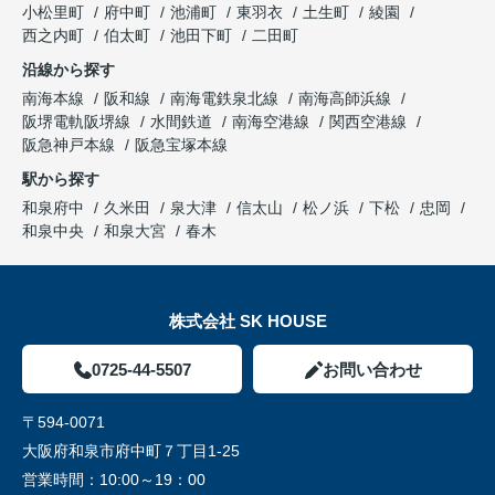
小松里町
府中町
池浦町
東羽衣
土生町
綾園
西之内町
伯太町
池田下町
二田町
沿線から探す
南海本線
阪和線
南海電鉄泉北線
南海高師浜線
阪堺電軌阪堺線
水間鉄道
南海空港線
関西空港線
阪急神戸本線
阪急宝塚本線
駅から探す
和泉府中
久米田
泉大津
信太山
松ノ浜
下松
忠岡
和泉中央
和泉大宮
春木
株式会社 SK HOUSE
0725-44-5507
お問い合わせ
〒594-0071
大阪府和泉市府中町７丁目1-25
営業時間：
10:00～19：00