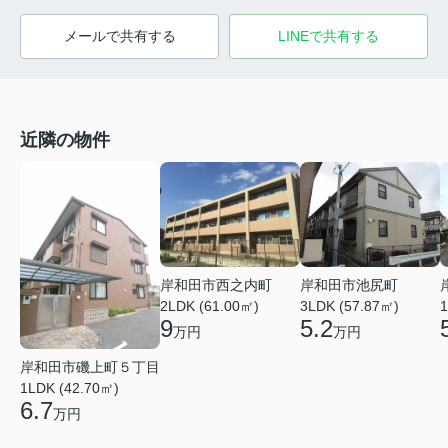
メールで共有する
LINEで共有する
近隣の物件
岸和田市西之内町
岸和田市池尻町
2LDK (61.00㎡)
3LDK (57.87㎡)
1
9
5.2
万円
万円
岸和田市磯上町５丁目
1LDK (42.70㎡)
6.7
万円