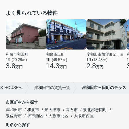
よく見られている物件
和泉市和田町
和泉市上町
岸和田市加守町２丁目
1R (20.28㎡)
1K (49.57㎡)
1R (18.45㎡)
1
3.8
14.3
2.8
万円
万円
万円
 HOUSEへ
岸和田市の賃貸一覧
岸和田市三田町のテラス
市区町村から探す
岸和田市
和泉市
泉大津市
高石市
泉北郡忠岡町
泉佐野市
堺市西区
大阪市北区
大阪市西区
町名から探す