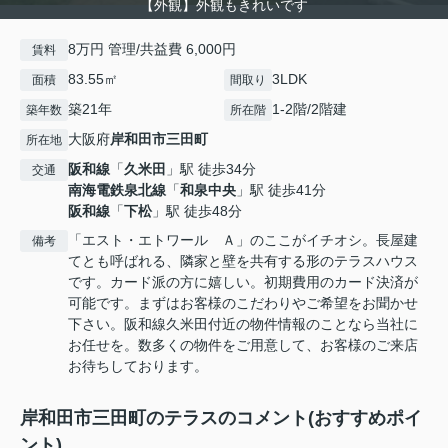
【外観】外観もきれいです
8万円 管理/共益費 6,000円
賃料
83.55㎡
3LDK
面積
間取り
築21年
1-2階/2階建
築年数
所在階
大阪府
岸和田市
三田町
所在地
阪和線
「
久米田
」駅 徒歩34分
交通
南海電鉄泉北線
「
和泉中央
」駅 徒歩41分
阪和線
「
下松
」駅 徒歩48分
「エスト・エトワール Ａ」のここがイチオシ。長屋建
備考
てとも呼ばれる、隣家と壁を共有する形のテラスハウス
です。カード派の方に嬉しい。初期費用のカード決済が
可能です。まずはお客様のこだわりやご希望をお聞かせ
下さい。阪和線久米田付近の物件情報のことなら当社に
お任せを。数多くの物件をご用意して、お客様のご来店
お待ちしております。
岸和田市三田町のテラスのコメント(おすすめポイ
ント)