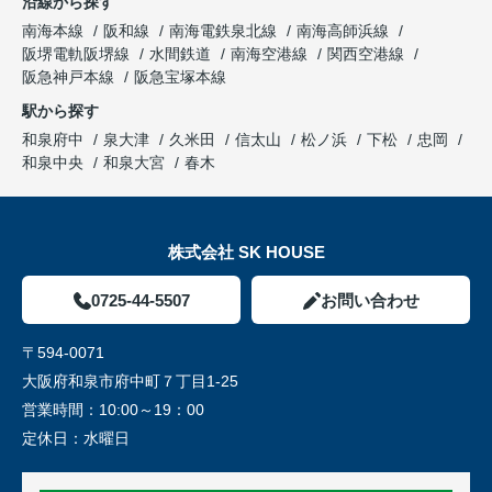
沿線から探す
南海本線
阪和線
南海電鉄泉北線
南海高師浜線
阪堺電軌阪堺線
水間鉄道
南海空港線
関西空港線
阪急神戸本線
阪急宝塚本線
駅から探す
和泉府中
泉大津
久米田
信太山
松ノ浜
下松
忠岡
和泉中央
和泉大宮
春木
株式会社 SK HOUSE
0725-44-5507
お問い合わせ
〒594-0071
大阪府和泉市府中町７丁目1-25
営業時間：
10:00～19：00
定休日：
水曜日