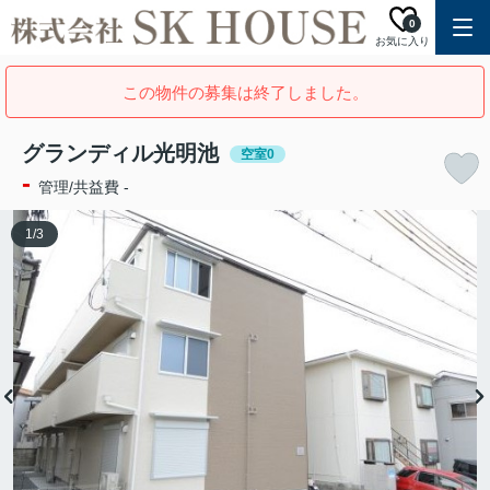
0
お気に入り
この物件の募集は終了しました。
グランディル光明池
空室0
-
管理/共益費 -
1
/
3