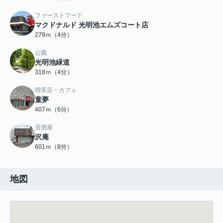
ファーストフード
マクドナルド 光明池エムズコート店
279ｍ（4分）
公園
光明池緑道
318ｍ（4分）
喫茶店・カフェ
童夢
407ｍ（6分）
居酒屋
沢庵
601ｍ（8分）
地図