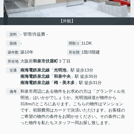
【外観】
- 管理/共益費 -
賃料
-
1LDK
面積
間取り
築10年
1階/3階建
築年数
所在階
大阪府
和泉市
伏屋町
３丁目
所在地
南海電鉄泉北線
「
光明池
」駅 徒歩13分
交通
南海電鉄泉北線
「
和泉中央
」駅 徒歩35分
南海電鉄泉北線
「
栂・美木多
」駅 徒歩31分
和泉市周辺にある物件をお求めの方は「グランディル光
備考
明池」はいかがでしょうか。光明池緑道が物件から
318mのところにあります。こちらの物件はマンション
です。初期費用はカードで決済いただけます。お客様の
ご希望の物件の条件をお聞かせください。その条件に合
った物件を私たちスタッフ一同お探し致します。