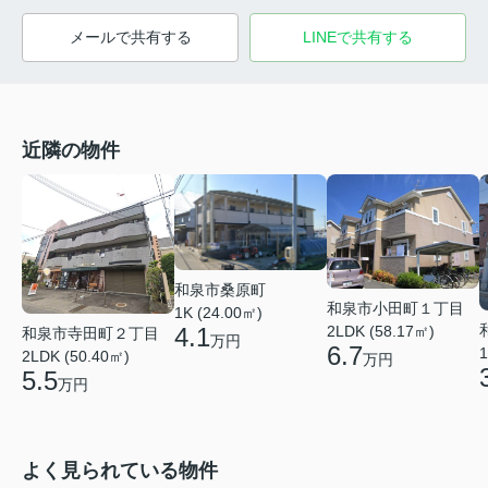
メールで共有する
LINEで共有する
近隣の物件
和泉市桑原町
和泉市小田町１丁目
1K (24.00㎡)
4.1
2LDK (58.17㎡)
和泉市寺田町２丁目
万円
6.7
1
2LDK (50.40㎡)
万円
5.5
万円
よく見られている物件