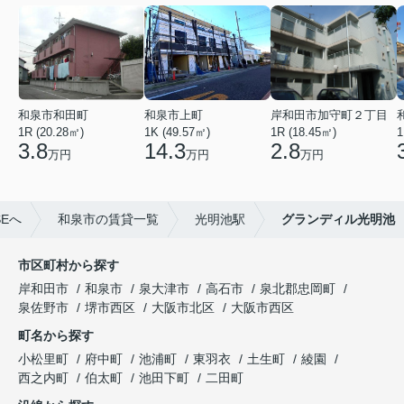
和泉市和田町
和泉市上町
岸和田市加守町２丁目
1R (20.28㎡)
1K (49.57㎡)
1R (18.45㎡)
1
3.8
14.3
2.8
万円
万円
万円
Eへ
和泉市の賃貸一覧
光明池駅
グランディル光明池
市区町村から探す
岸和田市
和泉市
泉大津市
高石市
泉北郡忠岡町
泉佐野市
堺市西区
大阪市北区
大阪市西区
町名から探す
小松里町
府中町
池浦町
東羽衣
土生町
綾園
西之内町
伯太町
池田下町
二田町