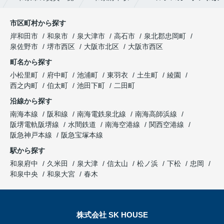
市区町村から探す
岸和田市
和泉市
泉大津市
高石市
泉北郡忠岡町
泉佐野市
堺市西区
大阪市北区
大阪市西区
町名から探す
小松里町
府中町
池浦町
東羽衣
土生町
綾園
西之内町
伯太町
池田下町
二田町
沿線から探す
南海本線
阪和線
南海電鉄泉北線
南海高師浜線
阪堺電軌阪堺線
水間鉄道
南海空港線
関西空港線
阪急神戸本線
阪急宝塚本線
駅から探す
和泉府中
久米田
泉大津
信太山
松ノ浜
下松
忠岡
和泉中央
和泉大宮
春木
株式会社 SK HOUSE