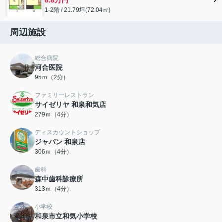
1-2階 / 21.79坪(72.04㎡)
周辺施設
総合病院
河合医院
95ｍ（2分）
ファミリーレストラン
サイゼリヤ 和泉和気店
279ｍ（4分）
ディスカウントショップ
ジャパン 和泉店
306ｍ（4分）
歯科
森中歯科診療所
313ｍ（4分）
小学校
和泉市立和気小学校