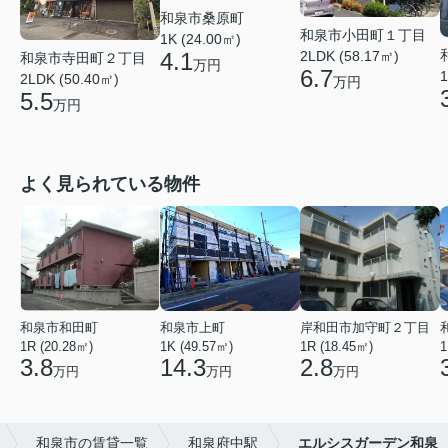
和泉市桑原町
和泉市小田町１丁目
1K (24.00㎡)
4.1
2LDK (58.17㎡)
和泉市寺田町２丁目
万円
6.7
1
2LDK (50.40㎡)
万円
5.5
万円
よく見られている物件
和泉市和田町
和泉市上町
岸和田市加守町２丁目
1R (20.28㎡)
1K (49.57㎡)
1R (18.45㎡)
1
3.8
14.3
2.8
万円
万円
万円
和泉市の賃貸一覧
和泉府中駅
エルシスガーデン和泉