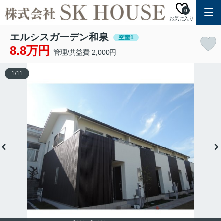
0
お気に入り
エルシスガーデン和泉
空室1
8.8万円
管理/共益費 2,000円
1
/
11