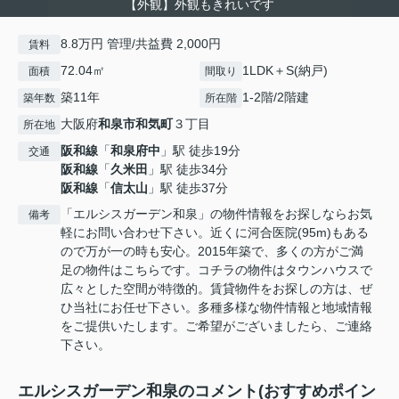
【外観】外観もきれいです
8.8万円 管理/共益費 2,000円
賃料
72.04㎡
1LDK＋S(納戸)
面積
間取り
築11年
1-2階/2階建
築年数
所在階
大阪府
和泉市
和気町
３丁目
所在地
阪和線
「
和泉府中
」駅 徒歩19分
交通
阪和線
「
久米田
」駅 徒歩34分
阪和線
「
信太山
」駅 徒歩37分
「エルシスガーデン和泉」の物件情報をお探しならお気
備考
軽にお問い合わせ下さい。近くに河合医院(95m)もある
ので万が一の時も安心。2015年築で、多くの方がご満
足の物件はこちらです。コチラの物件はタウンハウスで
広々とした空間が特徴的。賃貸物件をお探しの方は、ぜ
ひ当社にお任せ下さい。多種多様な物件情報と地域情報
をご提供いたします。ご希望がございましたら、ご連絡
下さい。
エルシスガーデン和泉のコメント(おすすめポイン