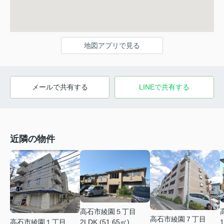
地図アプリで見る
メールで共有する
LINEで共有する
近隣の物件
高石市綾園５丁目
高石市綾園７丁目
高石市綾園１丁目
2LDK (51.65㎡)
1