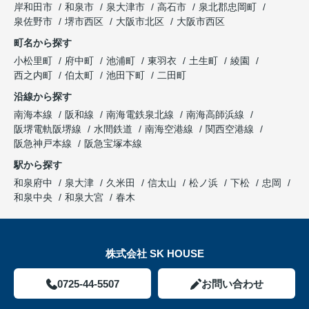
岸和田市
和泉市
泉大津市
高石市
泉北郡忠岡町
泉佐野市
堺市西区
大阪市北区
大阪市西区
町名から探す
小松里町
府中町
池浦町
東羽衣
土生町
綾園
西之内町
伯太町
池田下町
二田町
沿線から探す
南海本線
阪和線
南海電鉄泉北線
南海高師浜線
阪堺電軌阪堺線
水間鉄道
南海空港線
関西空港線
阪急神戸本線
阪急宝塚本線
駅から探す
和泉府中
泉大津
久米田
信太山
松ノ浜
下松
忠岡
和泉中央
和泉大宮
春木
株式会社 SK HOUSE
0725-44-5507
お問い合わせ