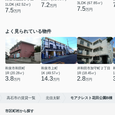
3LDK (67.85㎡)
7.2
1LDK (42.52㎡)
万円
7.5
7.5
万円
万円
よく見られている物件
和泉市和田町
和泉市上町
岸和田市加守町２丁目
1R (20.28㎡)
1K (49.57㎡)
1R (18.45㎡)
1
3.8
14.3
2.8
万円
万円
万円
高石市の賃貸一覧
北信太駅
モアクレスト花田公園B棟
市区町村から探す