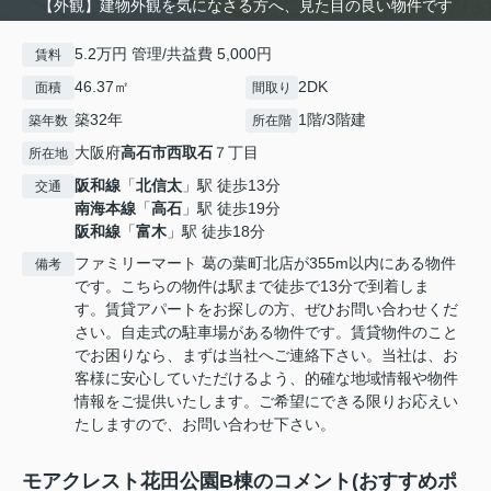
【外観】建物外観を気になさる方へ、見た目の良い物件です
5.2万円 管理/共益費 5,000円
賃料
46.37㎡
2DK
面積
間取り
築32年
1階/3階建
築年数
所在階
大阪府
高石市
西取石
７丁目
所在地
阪和線
「
北信太
」駅 徒歩13分
交通
南海本線
「
高石
」駅 徒歩19分
阪和線
「
富木
」駅 徒歩18分
ファミリーマート 葛の葉町北店が355m以内にある物件
備考
です。こちらの物件は駅まで徒歩で13分で到着しま
す。賃貸アパートをお探しの方、ぜひお問い合わせくだ
さい。自走式の駐車場がある物件です。賃貸物件のこと
でお困りなら、まずは当社へご連絡下さい。当社は、お
客様に安心していただけるよう、的確な地域情報や物件
情報をご提供いたします。ご希望にできる限りお応えい
たしますので、お問い合わせ下さい。
モアクレスト花田公園B棟のコメント(おすすめポ