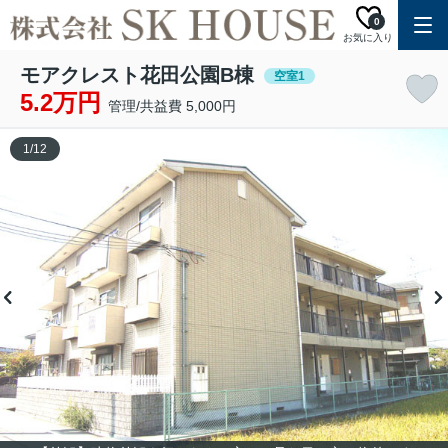
0
お気に入り
モアクレスト花田公園B棟
空室1
5.2万円
管理/共益費 5,000円
1
/
12