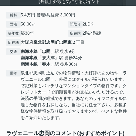
【外観】外観も気になるポイント
5.4万円 管理/共益費 3,000円
賃料
50.00㎡
2LDK
面積
間取り
築38年
2階/4階建
築年数
所在階
大阪府
泉北郡忠岡町
忠岡東
２丁目
所在地
南海本線
「
忠岡
」駅 徒歩9分
交通
南海本線
「
泉大津
」駅 徒歩24分
南海本線
「
春木
」駅 徒歩30分
泉北郡忠岡町近辺での物件情報：大好評のあの物件「ラ
備考
ヴェニール忠岡」。外壁にはタイルが張られています。
防犯対策もバッチリなマンションタイプの物件です。ク
レジットカードで初期費用がお支払いいただけるので、
決済の手間が軽減できます。あなたのライフスタイルに
適した物件をお探しなら、当社にお任せ下さい。多種多
様な物件情報を取り扱っておりますので、べストな物件
をご紹介いたします。
ラヴェニール忠岡のコメント(おすすめポイント)