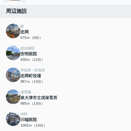
周辺施設
駅
忠岡
670ｍ（9分）
総合病院
安明医院
930ｍ（12分）
市役所・区役所
忠岡町役場
987ｍ（13分）
保育園
泉大津市立戎保育所
995ｍ（13分）
内科
川端医院
1065ｍ（14分）