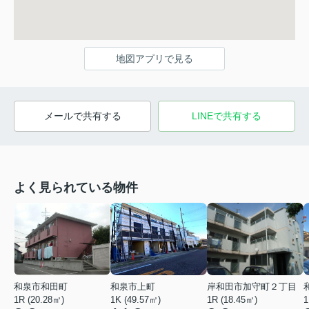
地図アプリで見る
メールで共有する
LINEで共有する
よく見られている物件
和泉市和田町
和泉市上町
岸和田市加守町２丁目
1R (20.28㎡)
1K (49.57㎡)
1R (18.45㎡)
1