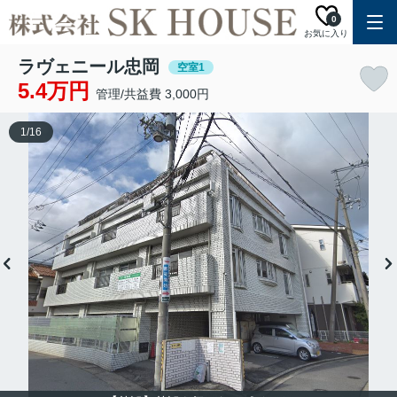
0
お気に入り
ラヴェニール忠岡
空室1
5.4万円
管理/共益費 3,000円
1
/
16