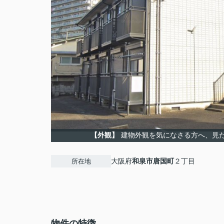
【外観】
建物外観を気になさる方へ、見
大阪府
和泉市
唐国町
２丁目
所在地
物件の特徴