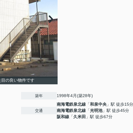
た目の良い物件です
1998年4月(築28年)
築年
南海電鉄泉北線
「
和泉中央
」駅 徒歩15
南海電鉄泉北線
「
光明池
」駅 徒歩45分
交通
阪和線
「
久米田
」駅 徒歩67分