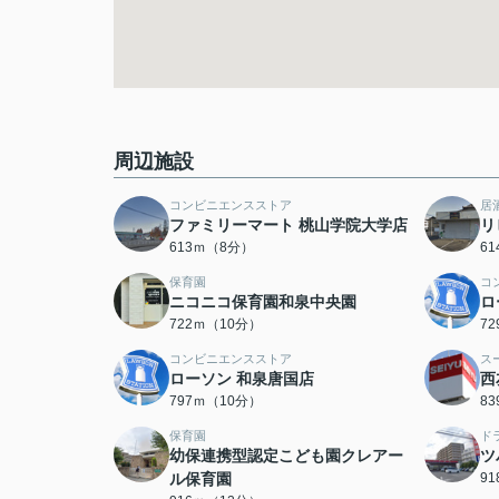
周辺施設
コンビニエンスストア
居
ファミリーマート 桃山学院大学店
リ
613ｍ（8分）
6
保育園
コ
ニコニコ保育園和泉中央園
ロ
722ｍ（10分）
7
コンビニエンスストア
ス
ローソン 和泉唐国店
西
797ｍ（10分）
8
保育園
ド
幼保連携型認定こども園クレアー
ツ
ル保育園
9