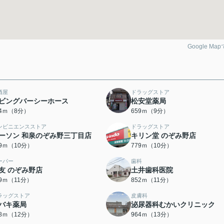
Google Ma
酒屋
ドラッグストア
ビングバーシーホース
松安堂薬局
14ｍ（8分）
659ｍ（9分）
ンビニエンスストア
ドラッグストア
ーソン 和泉のぞみ野三丁目店
キリン堂 のぞみ野店
29ｍ（10分）
779ｍ（10分）
ーパー
歯科
友 のぞみ野店
土井歯科医院
39ｍ（11分）
852ｍ（11分）
ラッグストア
皮膚科
バキ薬局
泌尿器科むかいクリニック
18ｍ（12分）
964ｍ（13分）