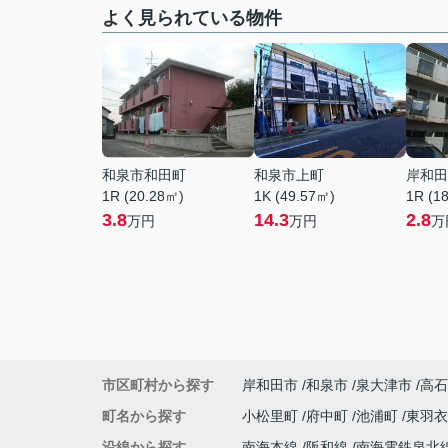
よく見られている物件
和泉市和田町
和泉市上町
岸和田
1R (20.28㎡)
1K (49.57㎡)
1R (1
3.8
14.3
2.8
万円
万円
万
市区町村から探す
岸和田市
和泉市
泉大津市
高石
町名から探す
小松里町
府中町
池浦町
東羽
沿線から探す
南海本線
阪和線
南海電鉄泉北