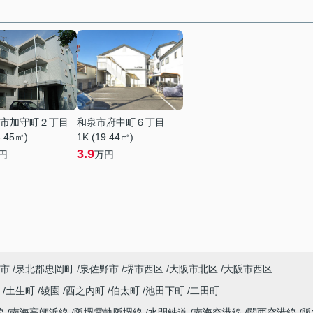
市加守町２丁目
和泉市府中町６丁目
8.45㎡)
1K (19.44㎡)
3.9
円
万円
市
泉北郡忠岡町
泉佐野市
堺市西区
大阪市北区
大阪市西区
衣
土生町
綾園
西之内町
伯太町
池田下町
二田町
線
南海高師浜線
阪堺電軌阪堺線
水間鉄道
南海空港線
関西空港線
阪