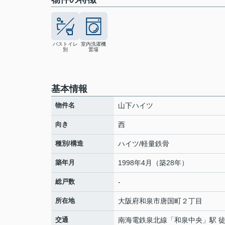
バストイレ
室内洗濯機
別
置場
基本情報
物件名
山下ハイツ
向き
西
種別/構造
ハイツ/軽量鉄骨
築年月
1998年4月（築28年）
総戸数
-
所在地
大阪府
和泉市
唐国町
２丁目
交通
南海電鉄泉北線
「
和泉中央
」駅 徒