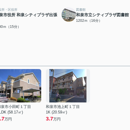
役所・区役所
図書館
泉市役所 和泉シティプラザ出張
和泉市立シティプラザ図書館
1202ｍ（16分）
180ｍ（15分）
和泉市小田町１丁目
和泉市池上町１丁目
LDK (58.17㎡)
1K (20.59㎡)
.7
3.7
万円
万円