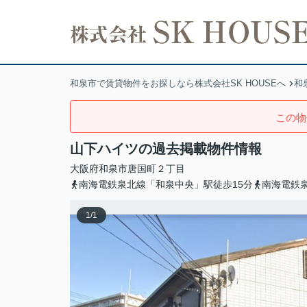
和泉市で賃貸物件をお探しなら株式会社SK HOUSEへ
和
この物
山下ハイツの過去掲載物件情報
大阪府
和泉市
唐国町
２丁目
南海電鉄泉北線「和泉中央」駅徒歩15分
南海電鉄
1
/
1