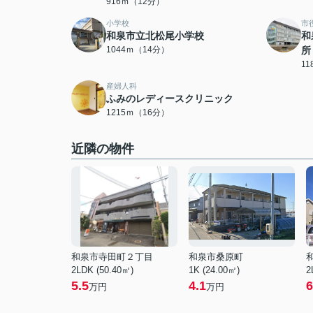
916ｍ（12分）
小学校
市
和泉市立北松尾小学校
和
1044ｍ（14分）
所
1
産婦人科
ふみのレディースクリニック
1215ｍ（16分）
近隣の物件
和泉市寺田町２丁目
和泉市桑原町
2LDK (50.40㎡)
1K (24.00㎡)
2
5.5
4.1
6
万円
万円