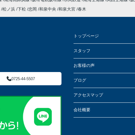
松ノ浜
下松
忠岡
和泉中央
和泉大宮
春木
トップページ
スタッフ
お客様の声
0725-44-5507
ブログ
アクセスマップ
会社概要