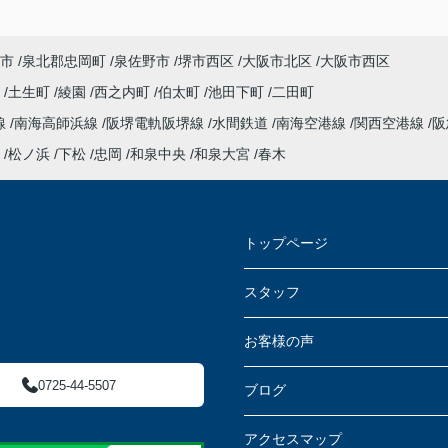
市
泉北郡忠岡町
泉佐野市
堺市西区
大阪市北区
大阪市西区
衣
土生町
綾園
西之内町
伯太町
池田下町
二田町
線
南海高師浜線
阪堺電軌阪堺線
水間鉄道
南海空港線
関西空港線
阪
松ノ浜
下松
忠岡
和泉中央
和泉大宮
春木
トップページ
スタッフ
お客様の声
0725-44-5507
ブログ
アクセスマップ