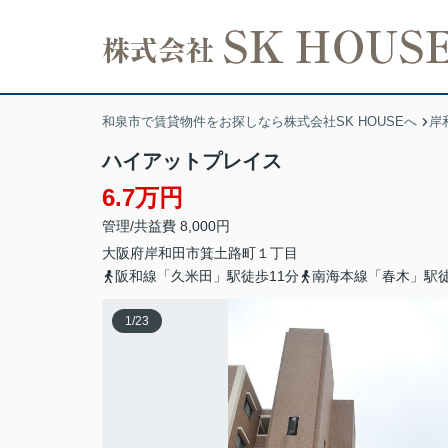
和泉市で賃貸物件をお探しなら株式会社SK HOUSEへ
岸
ハイアットプレイス
6.7万円
管理/共益費 8,000円
大阪府
岸和田市
箕土路町
１丁目
阪和線「久米田」駅徒歩11分
南海本線「春木」駅徒
1
/
23