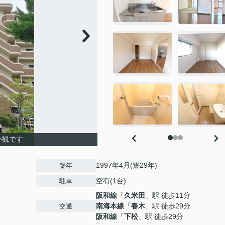
外観です
1997年4月(築29年)
築年
空有(1台)
駐車
阪和線
「
久米田
」駅 徒歩11分
南海本線
「
春木
」駅 徒歩29分
交通
阪和線
「
下松
」駅 徒歩29分