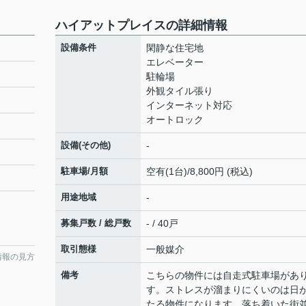
ハイアットプレイスの詳細情報
設備条件
閑静な住宅地
エレベーター
駐輪場
外観タイル張り
インターネット対応
オートロック
設備(その他)
-
駐車場/月額
空有(1台)/8,800円 (税込)
用途地域
-
募集戸数 / 総戸数
- / 40戸
取引態様
一般媒介
情報の見方
備考
こちらの物件には自走式駐車場があ
す。ストレスが溜まりにくいのは日
たる物件になります。落ち着いた街