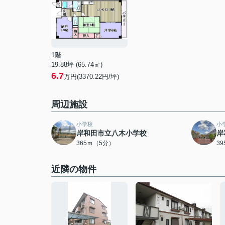
1階
19.88坪 (65.74㎡)
6.7
万円(3370.22円/坪)
周辺施設
小学校
小
岸和田市立八木小学校
岸
365ｍ（5分）
3
近隣の物件