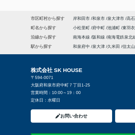
市区町村から探す
岸和田市
和泉市
泉大津市
高石
町名から探す
小松里町
府中町
池浦町
東羽
沿線から探す
南海本線
阪和線
南海電鉄泉北
駅から探す
和泉府中
泉大津
久米田
信太山
株式会社 SK HOUSE
〒594-0071
大阪府和泉市府中町７丁目1-25
営業時間：
10:00～19：00
定休日：
水曜日
お問い合わせ