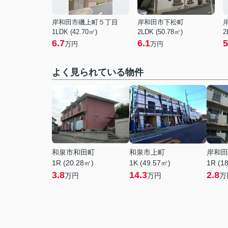
岸和田市磯上町５丁目
岸和田市下松町
1LDK (42.70㎡)
2LDK (50.78㎡)
2
6.7
6.1
5
万円
万円
よく見られている物件
和泉市和田町
和泉市上町
岸和田
1R (20.28㎡)
1K (49.57㎡)
1R (1
3.8
14.3
2.8
万円
万円
万