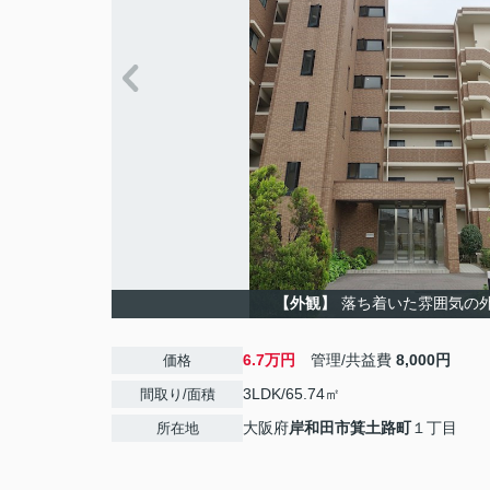
【外観】
落ち着いた雰囲気の
6.7万円
管理/共益費
8,000円
価格
3LDK/65.74㎡
間取り/面積
大阪府
岸和田市
箕土路町
１丁目
所在地