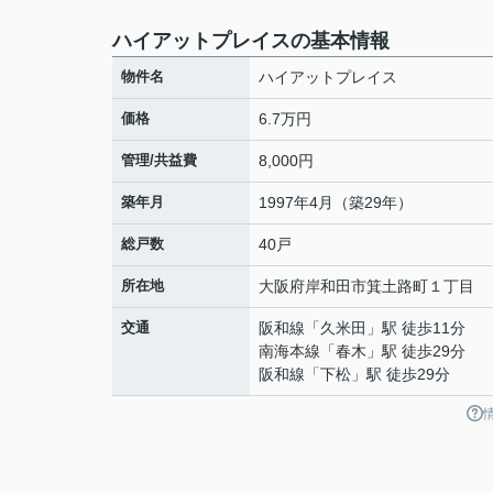
ハイアットプレイスの基本情報
物件名
ハイアットプレイス
価格
6.7万円
管理/共益費
8,000円
築年月
1997年4月（築29年）
総戸数
40戸
所在地
大阪府
岸和田市
箕土路町
１丁目
交通
阪和線
「
久米田
」駅 徒歩11分
南海本線
「
春木
」駅 徒歩29分
阪和線
「
下松
」駅 徒歩29分