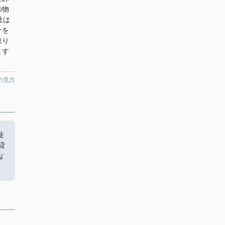
の物
社は
介を
取り
ます
。
の見方
徒
貸
な