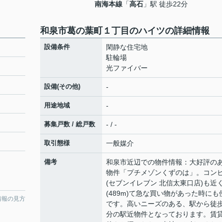
南海本線
「
高石
」駅 徒歩22分
和泉市葛の葉町１丁目のハイツの詳細情報
設備条件
閑静な住宅地
駐輪場
光ファイバー
設備(その他)
-
用途地域
-
募集戸数 / 総戸数
- / -
取引態様
一般媒介
備考
和泉市近辺での物件情報：大好評の
物件「プチメゾンくずのは」。コン
(セブンイレブン 北信太東口店)も近
(489m)て急な買い物があった時にも
情報の見方
です。高いニーズのある、駅から徒歩
分の駅近物件となっております。賃