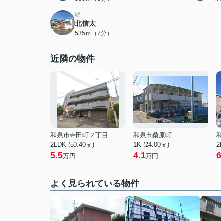
駅
北信太
535ｍ（7分）
近隣の物件
和泉市寺田町２丁目
和泉市桑原町
2LDK (50.40㎡)
1K (24.00㎡)
2
5.5
4.1
6
万円
万円
よく見られている物件