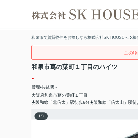
和泉市で賃貸物件をお探しなら株式会社SK HOUSEへ
和
この物
和泉市葛の葉町１丁目のハイツ
-
管理/共益費 -
大阪府
和泉市
葛の葉町
１丁目
阪和線「北信太」駅徒歩6分
阪和線「信太山」駅徒
1
/
3