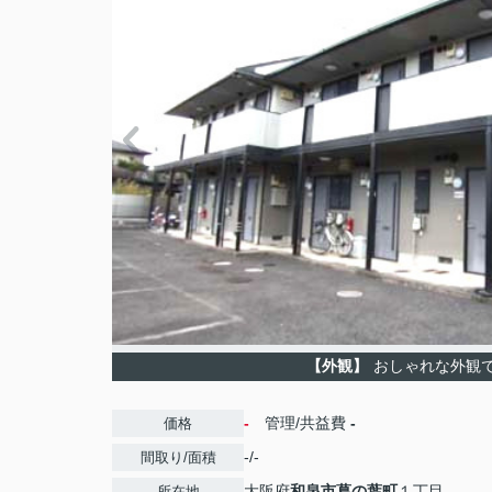
【外観】
おしゃれな外観
-
管理/共益費
-
価格
-/-
間取り/面積
大阪府
和泉市
葛の葉町
１丁目
所在地