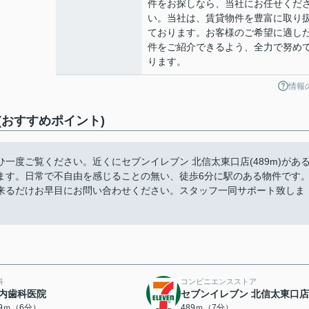
件をお探しなら、当社にお任せくだ
い。当社は、賃貸物件を豊富に取り
ております。お客様のご希望に適し
件をご紹介できるよう、全力で努め
ります。
情報
おすすめポイント)
一度ご覧ください。近くにセブンイレブン 北信太東口店(489m)があ
ます。日常で不自由を感じることの無い、徒歩6分に駅のある物件です
来るだけお早目にお問い合わせください。スタッフ一同サポート致しま
科
コンビニエンスストア
内歯科医院
セブンイレブン 北信太東口店
79ｍ（6分）
489ｍ（7分）