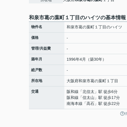
和泉市葛の葉町１丁目のハイツの基本情報
物件名
和泉市葛の葉町１丁目のハイツ
価格
-
管理/共益費
-
築年月
1996年4月（築30年）
総戸数
-
所在地
大阪府
和泉市
葛の葉町
１丁目
交通
阪和線
「
北信太
」駅 徒歩6分
阪和線
「
信太山
」駅 徒歩17分
南海本線
「
高石
」駅 徒歩22分