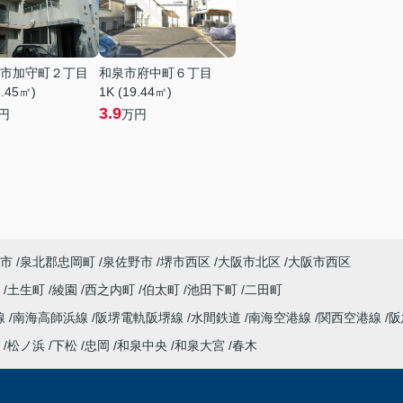
市加守町２丁目
和泉市府中町６丁目
8.45㎡)
1K (19.44㎡)
3.9
円
万円
市
泉北郡忠岡町
泉佐野市
堺市西区
大阪市北区
大阪市西区
衣
土生町
綾園
西之内町
伯太町
池田下町
二田町
線
南海高師浜線
阪堺電軌阪堺線
水間鉄道
南海空港線
関西空港線
阪
松ノ浜
下松
忠岡
和泉中央
和泉大宮
春木