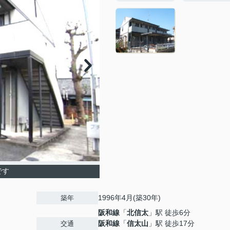
です
1996年4月(築30年)
築年
阪和線
「
北信太
」駅 徒歩6分
阪和線
「
信太山
」駅 徒歩17分
交通