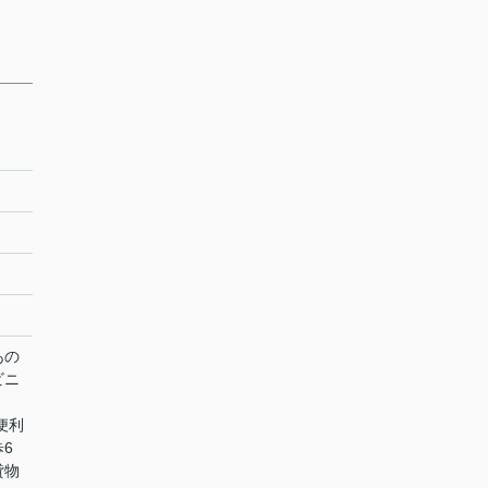
あの
ビニ
く
便利
6
貸物