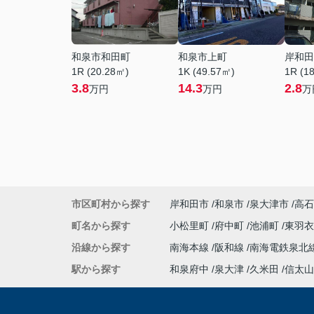
和泉市和田町
和泉市上町
岸和田
1R (20.28㎡)
1K (49.57㎡)
1R (1
3.8
14.3
2.8
万円
万円
万
市区町村から探す
岸和田市
和泉市
泉大津市
高石
町名から探す
小松里町
府中町
池浦町
東羽
沿線から探す
南海本線
阪和線
南海電鉄泉北
駅から探す
和泉府中
泉大津
久米田
信太山