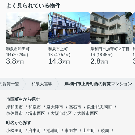
よく見られている物件
和泉市和田町
和泉市上町
岸和田市加守町２丁目
1R (20.28㎡)
1K (49.57㎡)
1R (18.45㎡)
1
3.8
14.3
2.8
万円
万円
万円
の賃貸一覧
和泉大宮駅
岸和田市上野町西の賃貸マンション
市区町村から探す
岸和田市
和泉市
泉大津市
高石市
泉北郡忠岡町
泉佐野市
堺市西区
大阪市北区
大阪市西区
町名から探す
小松里町
府中町
池浦町
東羽衣
土生町
綾園