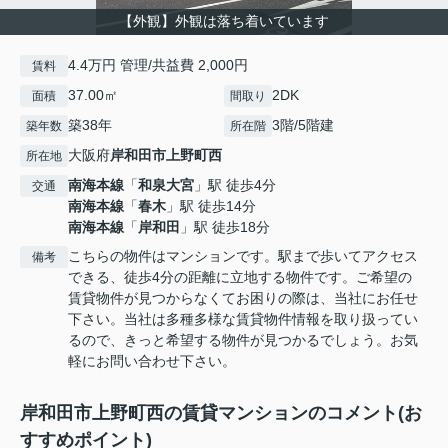
【外観】外観は落ち着いています
4.4万円 管理/共益費 2,000円
賃料
37.00㎡
2DK
面積
間取り
築38年
3階/5階建
築年数
所在階
大阪府
岸和田市
上野町西
所在地
南海本線
「
和泉大宮
」駅 徒歩4分
交通
南海本線
「
春木
」駅 徒歩14分
南海本線
「
岸和田
」駅 徒歩18分
こちらの物件はマンションです。駅まで歩いてアクセス
備考
できる、徒歩4分の距離に立地する物件です。ご希望の
賃貸物件が見つからなくてお困りの際は、当社にお任せ
下さい。当社は多種多様な賃貸物件情報を取り扱ってい
るので、きっと希望する物件が見つかるでしょう。お気
軽にお問い合わせ下さい。
岸和田市上野町西の賃貸マンションのコメント(お
すすめポイント)