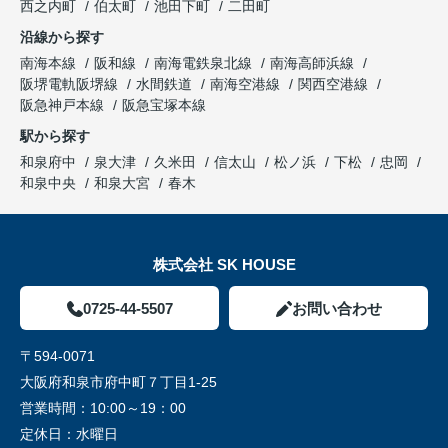
西之内町
伯太町
池田下町
二田町
沿線から探す
南海本線
阪和線
南海電鉄泉北線
南海高師浜線
阪堺電軌阪堺線
水間鉄道
南海空港線
関西空港線
阪急神戸本線
阪急宝塚本線
駅から探す
和泉府中
泉大津
久米田
信太山
松ノ浜
下松
忠岡
和泉中央
和泉大宮
春木
株式会社 SK HOUSE
0725-44-5507
お問い合わせ
〒594-0071
大阪府和泉市府中町７丁目1-25
営業時間：
10:00～19：00
定休日：
水曜日