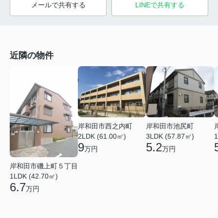
メールで共有する
LINEで共有する
近隣の物件
岸和田市西之内町
岸和田市池尻町
2LDK (61.00㎡)
3LDK (57.87㎡)
1
9
5.2
万円
万円
岸和田市磯上町５丁目
1LDK (42.70㎡)
6.7
万円