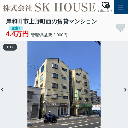
0
お気に入り
岸和田市上野町西の賃貸マンション
空室1
4.4万円
管理/共益費 2,000円
1
/
17