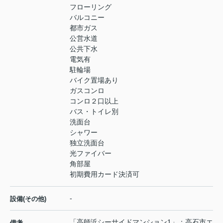
フローリング
バルコニー
都市ガス
公営水道
公共下水
電気有
駐輪場
バイク置場あり
ガスコンロ
コンロ２口以上
バス・トイレ別
洗面台
シャワー
独立洗面台
光ファイバー
角部屋
初期費用カード決済可
-
設備(その他)
「高師浜シーサイドマンション1」：高石市エ
備考