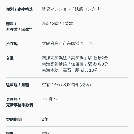
賃貸マンション / 鉄筋コンクリート
種別 / 建物構造
2階 / 2階 / 4階建
部屋 /
所在階 / 階建て
大阪府
高石市
高師浜
４丁目
所在地
南海高師浜線
「
高師浜
」駅 徒歩2分
交通
南海高師浜線
「
伽羅橋
」駅 徒歩9分
南海本線
「
高石
」駅 徒歩13分
空有(1台) / 8,000円 (税込)
駐車場 / 月額
0ヶ月 / -
更新料 /
更新事務手数料
2年
契約期間
空家
現況