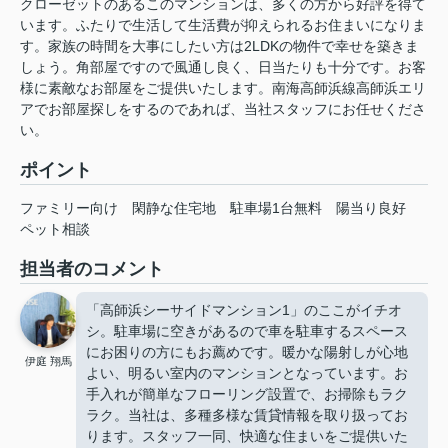
クローゼットのあるこのマンションは、多くの方から好評を得て
います。ふたりで生活して生活費が抑えられるお住まいになりま
す。家族の時間を大事にしたい方は2LDKの物件で幸せを築きま
しょう。角部屋ですので風通し良く、日当たりも十分です。お客
様に素敵なお部屋をご提供いたします。南海高師浜線高師浜エリ
アでお部屋探しをするのであれば、当社スタッフにお任せくださ
い。
ポイント
ファミリー向け
閑静な住宅地
駐車場1台無料
陽当り良好
ペット相談
担当者のコメント
「高師浜シーサイドマンション1」のここがイチオ
シ。駐車場に空きがあるので車を駐車するスペース
にお困りの方にもお薦めです。暖かな陽射しが心地
伊庭 翔馬
よい、明るい室内のマンションとなっています。お
手入れが簡単なフローリング設置で、お掃除もラク
ラク。当社は、多種多様な賃貸情報を取り扱ってお
ります。スタッフ一同、快適な住まいをご提供いた