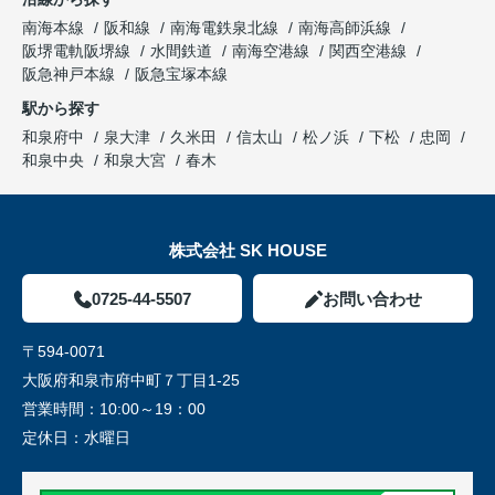
南海本線
阪和線
南海電鉄泉北線
南海高師浜線
阪堺電軌阪堺線
水間鉄道
南海空港線
関西空港線
阪急神戸本線
阪急宝塚本線
駅から探す
和泉府中
泉大津
久米田
信太山
松ノ浜
下松
忠岡
和泉中央
和泉大宮
春木
株式会社 SK HOUSE
0725-44-5507
お問い合わせ
〒594-0071
大阪府和泉市府中町７丁目1-25
営業時間：
10:00～19：00
定休日：
水曜日