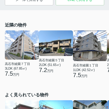
近隣の物件
高石市綾園５丁目
高石市綾園７丁目
2LDK (51.65㎡)
2
高石市綾園１丁目
7.2
3LDK (67.85㎡)
1LDK (42.52㎡)
万円
7.5
7.5
万円
万円
よく見られている物件