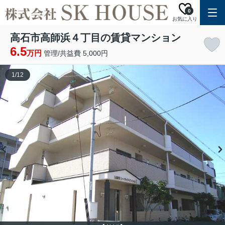
0
お気に入り
高石市高師浜４丁目の賃貸マンション
6.5
万円
管理/共益費 5,000円
1
/
12