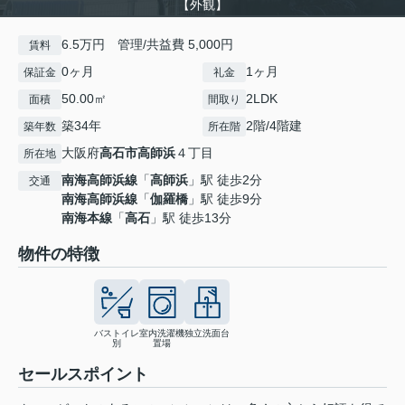
【外観】
6.5万円 管理/共益費 5,000円
賃料
0ヶ月
1ヶ月
保証金
礼金
50.00㎡
2LDK
面積
間取り
築34年
2階/4階建
築年数
所在階
大阪府
高石市
高師浜
４丁目
所在地
南海高師浜線
「
高師浜
」駅 徒歩2分
交通
南海高師浜線
「
伽羅橋
」駅 徒歩9分
南海本線
「
高石
」駅 徒歩13分
物件の特徴
バストイレ
室内洗濯機
独立洗面台
別
置場
セールスポイント