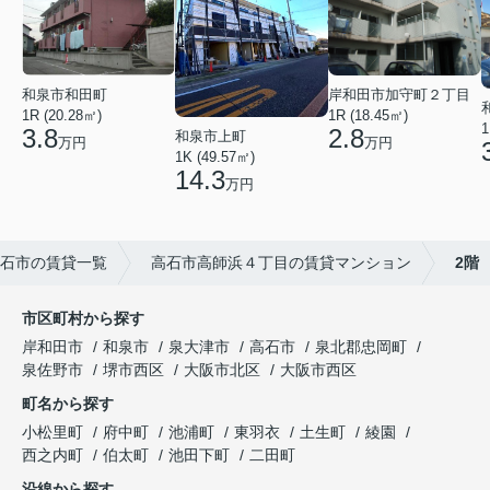
和泉市和田町
岸和田市加守町２丁目
1R (20.28㎡)
1R (18.45㎡)
1
3.8
2.8
和泉市上町
万円
万円
1K (49.57㎡)
14.3
万円
石市の賃貸一覧
高石市高師浜４丁目の賃貸マンション
2階
市区町村から探す
岸和田市
和泉市
泉大津市
高石市
泉北郡忠岡町
泉佐野市
堺市西区
大阪市北区
大阪市西区
町名から探す
小松里町
府中町
池浦町
東羽衣
土生町
綾園
西之内町
伯太町
池田下町
二田町
沿線から探す