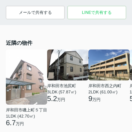
メールで共有する
LINEで共有する
近隣の物件
岸和田市池尻町
岸和田市西之内町
3LDK (57.87㎡)
2LDK (61.00㎡)
1
5.2
9
万円
万円
岸和田市磯上町５丁目
1LDK (42.70㎡)
6.7
万円