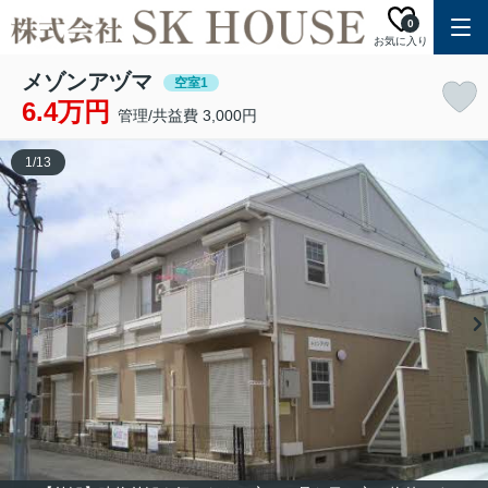
0
お気に入り
メゾンアヅマ
空室1
6.4万円
管理/共益費 3,000円
1
/
13