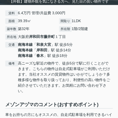
【外観】建物外観を気になさる方へ、見た目の良い物件です
6.4万円 管理/共益費 3,000円
賃料
39.39㎡
1LDK
面積
間取り
築32年
1階/2階建
築年数
所在階
大阪府
岸和田市
藤井町
１丁目
所在地
南海本線
「
和泉大宮
」駅 徒歩5分
交通
南海本線
「
岸和田
」駅 徒歩14分
南海本線
「
春木
」駅 徒歩18分
高ニーズな駅近の物件で、徒歩5分で駅に行くことがで
備考
きます。こちらの物件は自走式駐車場がご利用いただけ
ます。当社オススメの賃貸物件はいかがでしょうか？多
種多様な物件を取り扱っており、利便性の高い物件をご
紹介させていただきます。お気軽にお問い合わせ下さ
い。
メゾンアヅマのコメント(おすすめポイント)
車をお持ちの方にもオススメの、自走式駐車場を利用できるハイ