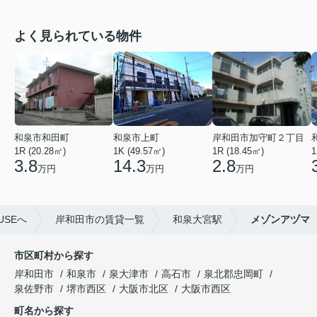
よく見られている物件
和泉市和田町
和泉市上町
岸和田市加守町２丁目
1R (20.28㎡)
1K (49.57㎡)
1R (18.45㎡)
1
3.8
14.3
2.8
万円
万円
万円
USEへ
岸和田市の賃貸一覧
和泉大宮駅
メゾンアヅマ
市区町村から探す
岸和田市
和泉市
泉大津市
高石市
泉北郡忠岡町
泉佐野市
堺市西区
大阪市北区
大阪市西区
町名から探す