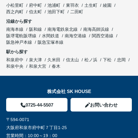
小松里町
府中町
池浦町
東羽衣
土生町
綾園
西之内町
伯太町
池田下町
二田町
沿線から探す
南海本線
阪和線
南海電鉄泉北線
南海高師浜線
阪堺電軌阪堺線
水間鉄道
南海空港線
関西空港線
阪急神戸本線
阪急宝塚本線
駅から探す
和泉府中
泉大津
久米田
信太山
松ノ浜
下松
忠岡
和泉中央
和泉大宮
春木
株式会社 SK HOUSE
0725-44-5507
お問い合わせ
〒594-0071
大阪府和泉市府中町７丁目1-25
営業時間：
10:00～19：00