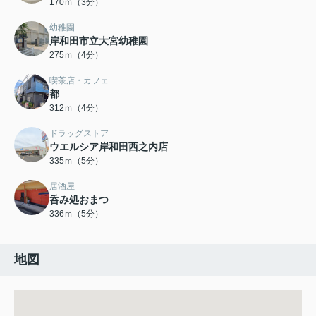
170ｍ（3分）
幼稚園
岸和田市立大宮幼稚園
275ｍ（4分）
喫茶店・カフェ
都
312ｍ（4分）
ドラッグストア
ウエルシア岸和田西之内店
335ｍ（5分）
居酒屋
呑み処おまつ
336ｍ（5分）
地図