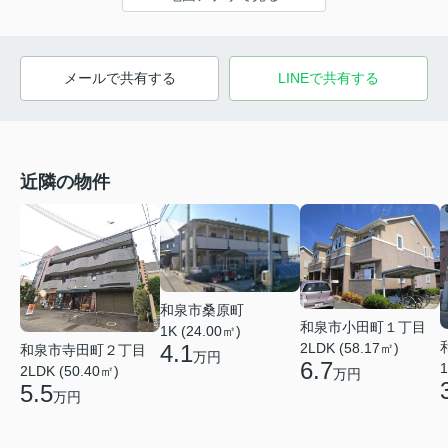
メールで共有する
LINEで共有する
近隣の物件
和泉市桑原町
和泉市小田町１丁目
1K (24.00㎡)
4.1
2LDK (58.17㎡)
和泉市寺田町２丁目
万円
6.7
1
2LDK (50.40㎡)
万円
5.5
万円