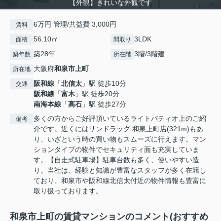
【外観】きれいな外観です
6万円 管理/共益費 3,000円
賃料
56.10㎡
3LDK
面積
間取り
築28年
3階/3階建
築年数
所在階
大阪府
和泉市
上町
所在地
阪和線
「
北信太
」駅 徒歩10分
交通
阪和線
「
富木
」駅 徒歩20分
南海本線
「
高石
」駅 徒歩27分
多くの方からご好評頂いているライトパティオ上のご紹
備考
介です。近くにはサンドラッグ 和泉上町店(321m)もあ
り、いざという時の買い物もスムーズに行えます。マン
ションタイプの物件でセキュリティ面も充実していま
す。【自走式駐車場】駐車台数も多く、使いやすい造
り。当社は、経験と知識が豊富なスタッフが多く在籍し
ており、和泉市や阪和線北信太付近の物件情報も豊富に
取り扱っております。
和泉市上町の賃貸マンションのコメント(おすすめ