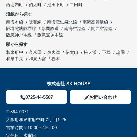
西之内町
伯太町
池田下町
二田町
沿線から探す
南海本線
阪和線
南海電鉄泉北線
南海高師浜線
阪堺電軌阪堺線
水間鉄道
南海空港線
関西空港線
阪急神戸本線
阪急宝塚本線
駅から探す
和泉府中
久米田
泉大津
信太山
松ノ浜
下松
忠岡
和泉中央
和泉大宮
春木
株式会社 SK HOUSE
0725-44-5507
お問い合わせ
〒594-0071
大阪府和泉市府中町７丁目1-25
営業時間：
10:00～19：00
定休日：
水曜日