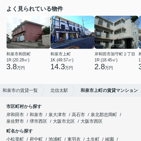
よく見られている物件
和泉市和田町
和泉市上町
岸和田市加守町２丁目
1R (20.28㎡)
1K (49.57㎡)
1R (18.45㎡)
1
3.8
14.3
2.8
万円
万円
万円
和泉市の賃貸一覧
北信太駅
和泉市上町の賃貸マンション
市区町村から探す
岸和田市
和泉市
泉大津市
高石市
泉北郡忠岡町
泉佐野市
堺市西区
大阪市北区
大阪市西区
町名から探す
小松里町
府中町
池浦町
東羽衣
土生町
綾園