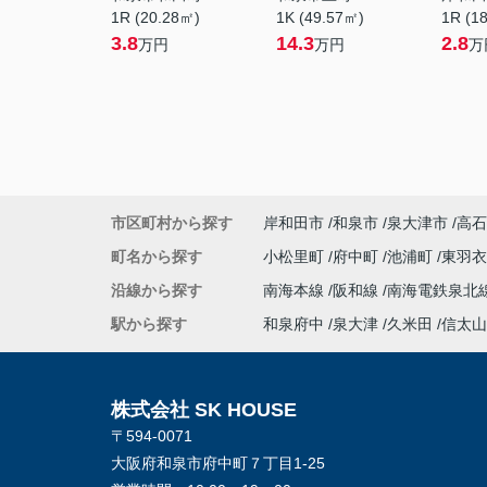
1R (20.28㎡)
1K (49.57㎡)
1R (1
3.8
14.3
2.8
万円
万円
万
市区町村から探す
岸和田市
和泉市
泉大津市
高石
町名から探す
小松里町
府中町
池浦町
東羽
沿線から探す
南海本線
阪和線
南海電鉄泉北
駅から探す
和泉府中
泉大津
久米田
信太山
株式会社 SK HOUSE
〒594-0071
大阪府和泉市府中町７丁目1-25