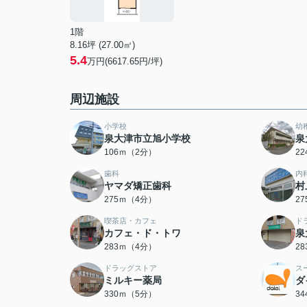
1階
8.16坪 (27.00㎡)
5.4
万円(6617.65円/坪)
周辺施設
小学校
幼
泉大津市立旭小学校
泉
106ｍ（2分）
2
歯科
内
ヤマダ矯正歯科
村
275ｍ（4分）
2
喫茶店・カフェ
ド
カフェ・ド・トワ
泉
283ｍ（4分）
2
ドラッグストア
ス
ミルキー薬局
ダ
330ｍ（5分）
3