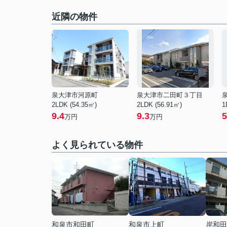
近隣の物件
泉大津市河原町
泉大津市二田町３丁目
2LDK (54.35㎡)
2LDK (56.91㎡)
1
9.4
9.3
5
万円
万円
よく見られている物件
和泉市和田町
和泉市上町
岸和田