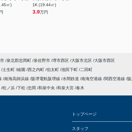
8.45㎡)
1K (19.44㎡)
3.9
円
万円
市
泉北郡忠岡町
泉佐野市
堺市西区
大阪市北区
大阪市西区
衣
土生町
綾園
西之内町
伯太町
池田下町
二田町
線
南海高師浜線
阪堺電軌阪堺線
水間鉄道
南海空港線
関西空港線
阪
松ノ浜
下松
忠岡
和泉中央
和泉大宮
春木
トップページ
スタッフ