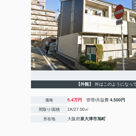
【外観】
外はこのようになっ
5.4万円
管理/共益費
4,500円
価格
1K/27.00㎡
間取り/面積
大阪府
泉大津市
旭町
所在地