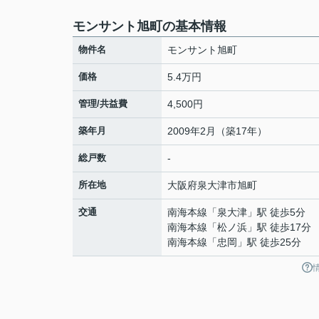
モンサント旭町の基本情報
物件名
モンサント旭町
価格
5.4万円
管理/共益費
4,500円
築年月
2009年2月（築17年）
総戸数
-
所在地
大阪府
泉大津市
旭町
交通
南海本線
「
泉大津
」駅 徒歩5分
南海本線
「
松ノ浜
」駅 徒歩17分
南海本線
「
忠岡
」駅 徒歩25分