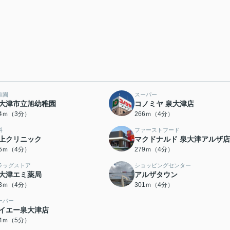
稚園
スーパー
大津市立旭幼稚園
コノミヤ 泉大津店
24ｍ（3分）
266ｍ（4分）
科
ファーストフード
上クリニック
マクドナルド 泉大津アルザ店
75ｍ（4分）
279ｍ（4分）
ラッグストア
ショッピングセンター
大津エミ薬局
アルザタウン
83ｍ（4分）
301ｍ（4分）
ーパー
イエー泉大津店
44ｍ（5分）