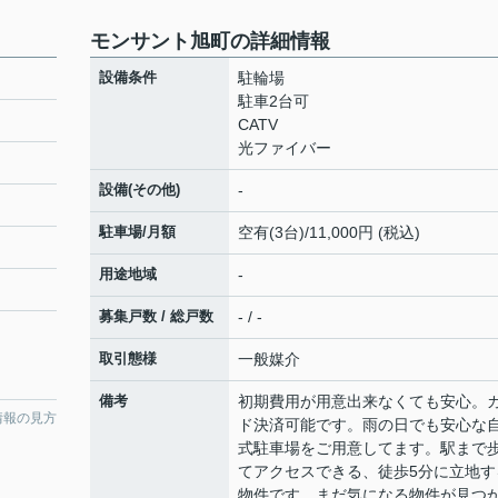
モンサント旭町の詳細情報
設備条件
駐輪場
駐車2台可
CATV
光ファイバー
設備(その他)
-
駐車場/月額
空有(3台)/11,000円 (税込)
用途地域
-
募集戸数 / 総戸数
- / -
取引態様
一般媒介
備考
初期費用が用意出来なくても安心。
情報の見方
ド決済可能です。雨の日でも安心な
式駐車場をご用意してます。駅まで
てアクセスできる、徒歩5分に立地す
物件です。まだ気になる物件が見つ