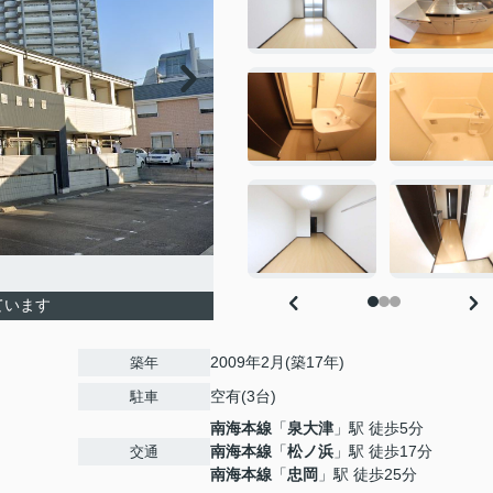
ています
2009年2月(築17年)
築年
空有(3台)
駐車
南海本線
「
泉大津
」駅 徒歩5分
南海本線
「
松ノ浜
」駅 徒歩17分
交通
南海本線
「
忠岡
」駅 徒歩25分