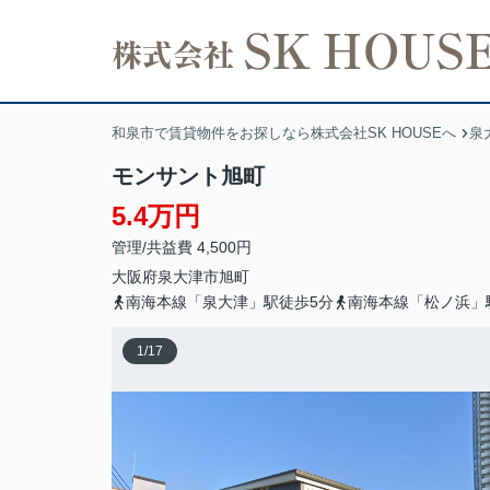
和泉市で賃貸物件をお探しなら株式会社SK HOUSEへ
泉
モンサント旭町
5.4万円
管理/共益費 4,500円
大阪府
泉大津市
旭町
南海本線「泉大津」駅徒歩5分
南海本線「松ノ浜」
1
/
17