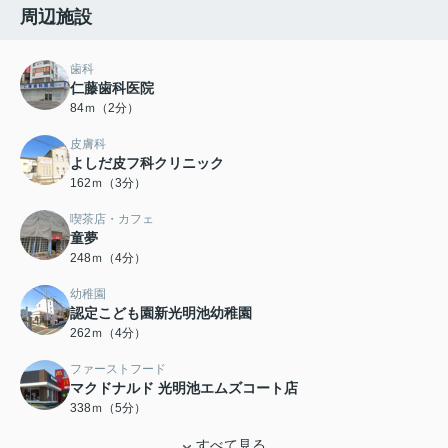
周辺施設
歯科
仁藤歯科医院
84ｍ（2分）
皮膚科
よしだ皮フ科クリニック
162ｍ（3分）
喫茶店・カフェ
童夢
248ｍ（4分）
幼稚園
認定こども園新光明池幼稚園
262ｍ（4分）
ファーストフード
マクドナルド 光明池エムズコート店
338ｍ（5分）
すべて見る