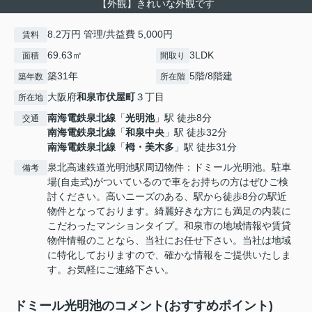
【外観】きれいな外観です
8.2万円 管理/共益費 5,000円
賃料
69.63㎡
3LDK
面積
間取り
築31年
5階/8階建
築年数
所在階
大阪府
和泉市
伏屋町
３丁目
所在地
南海電鉄泉北線
「
光明池
」駅 徒歩8分
交通
南海電鉄泉北線
「
和泉中央
」駅 徒歩32分
南海電鉄泉北線
「
栂・美木多
」駅 徒歩31分
泉北高速鉄道光明池駅周辺物件：ドミール光明池。駐車
備考
場(自走式)がついているので車をお持ちの方はぜひご検
討ください。高いニーズのある、駅から徒歩8分の駅近
物件となっております。綺麗好きな方にも満足の内装に
こだわったマンションタイプ。和泉市の地域情報や賃貸
物件情報のことなら、当社にお任せ下さい。当社は地域
に特化しておりますので、確かな情報をご提供いたしま
す。お気軽にご連絡下さい。
ドミール光明池のコメント(おすすめポイント)