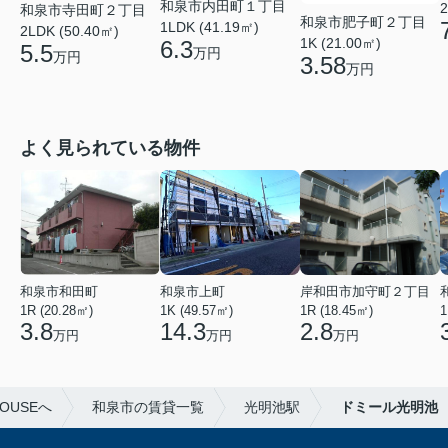
和泉市内田町１丁目
2
和泉市寺田町２丁目
和泉市肥子町２丁目
1LDK (41.19㎡)
2LDK (50.40㎡)
1K (21.00㎡)
6.3
5.5
万円
万円
3.58
万円
よく見られている物件
和泉市和田町
和泉市上町
岸和田市加守町２丁目
1R (20.28㎡)
1K (49.57㎡)
1R (18.45㎡)
1
3.8
14.3
2.8
万円
万円
万円
OUSEへ
和泉市の賃貸一覧
光明池駅
ドミール光明池