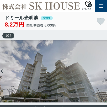
0
お気に入り
ドミール光明池
空室1
8.2万円
管理/共益費 5,000円
1
/
14