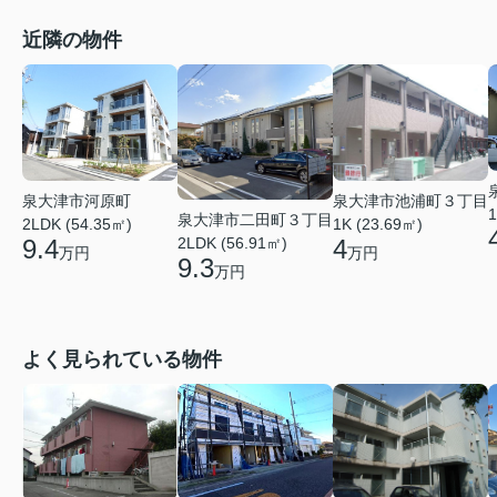
近隣の物件
泉大津市河原町
泉大津市池浦町３丁目
1
泉大津市二田町３丁目
2LDK (54.35㎡)
1K (23.69㎡)
2LDK (56.91㎡)
9.4
4
万円
万円
9.3
万円
よく見られている物件