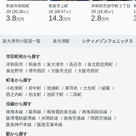
和泉市和田町
和泉市上町
岸和田市加守町２丁目
1R (20.28㎡)
1K (49.57㎡)
1R (18.45㎡)
1
3.8
14.3
2.8
万円
万円
万円
泉大津市の賃貸一覧
泉大津駅
シティメゾンフェニックス
市区町村から探す
岸和田市
和泉市
泉大津市
高石市
泉北郡忠岡町
泉佐野市
堺市西区
大阪市北区
大阪市西区
町名から探す
小松里町
府中町
池浦町
東羽衣
土生町
綾園
西之内町
伯太町
池田下町
二田町
沿線から探す
南海本線
阪和線
南海電鉄泉北線
南海高師浜線
阪堺電軌阪堺線
水間鉄道
南海空港線
関西空港線
阪急神戸本線
阪急宝塚本線
駅から探す