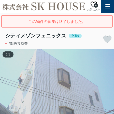
0
お気に入り
この物件の募集は終了しました。
シティメゾンフェニックス
空室0
-
管理/共益費 -
1
/
1