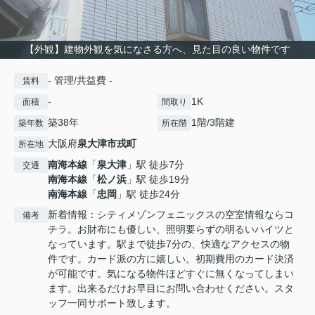
【外観】建物外観を気になさる方へ、見た目の良い物件です
- 管理/共益費 -
賃料
-
1K
面積
間取り
築38年
1階/3階建
築年数
所在階
大阪府
泉大津市
戎町
所在地
南海本線
「
泉大津
」駅 徒歩7分
交通
南海本線
「
松ノ浜
」駅 徒歩19分
南海本線
「
忠岡
」駅 徒歩24分
新着情報：シティメゾンフェニックスの空室情報ならコ
備考
チラ。お財布にも優しい、照明要らずの明るいハイツと
なっています。駅まで徒歩7分の、快適なアクセスの物
件です。カード派の方に嬉しい。初期費用のカード決済
が可能です。気になる物件ほどすぐに無くなってしまい
ます。出来るだけお早目にお問い合わせください。スタ
ッフ一同サポート致します。