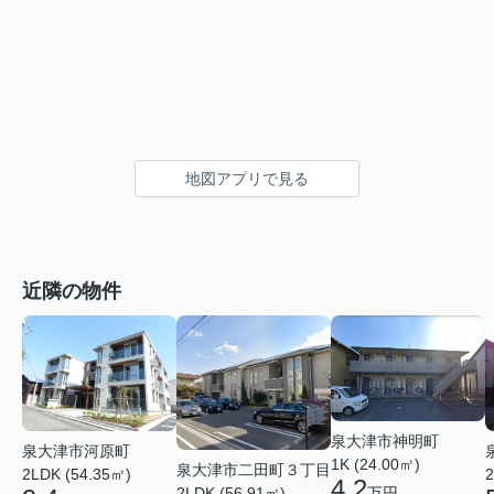
地図アプリで見る
近隣の物件
泉大津市神明町
泉大津市河原町
1K (24.00㎡)
泉大津市二田町３丁目
2LDK (54.35㎡)
2
4.2
万円
2LDK (56.91㎡)