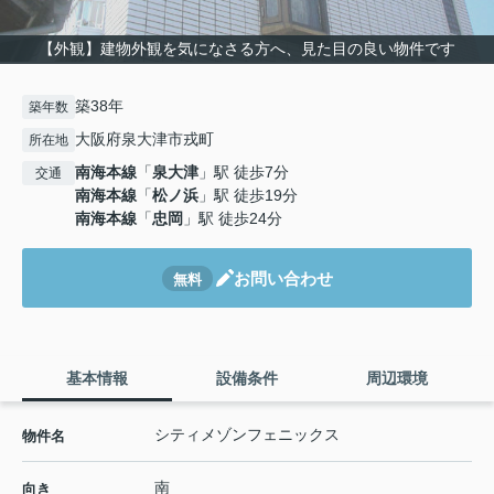
【外観】建物外観を気になさる方へ、見た目の良い物件です
築38年
築年数
大阪府泉大津市戎町
所在地
南海本線
「
泉大津
」駅 徒歩7分
交通
南海本線
「
松ノ浜
」駅 徒歩19分
南海本線
「
忠岡
」駅 徒歩24分
お問い合わせ
無料
基本情報
設備条件
周辺環境
シティメゾンフェニックス
物件名
南
向き