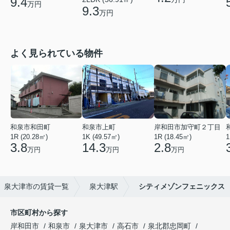
9.4
万円
9.3
万円
よく見られている物件
和泉市和田町
和泉市上町
岸和田市加守町２丁目
1R (20.28㎡)
1K (49.57㎡)
1R (18.45㎡)
1
3.8
14.3
2.8
万円
万円
万円
泉大津市の賃貸一覧
泉大津駅
シティメゾンフェニックス
市区町村から探す
岸和田市
和泉市
泉大津市
高石市
泉北郡忠岡町