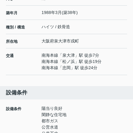
1988年3月(築38年)
築年月
ハイツ / 鉄骨造
種別 / 構造
大阪府
泉大津市
戎町
所在地
南海本線
「
泉大津
」駅 徒歩7分
交通
南海本線
「
松ノ浜
」駅 徒歩19分
南海本線
「
忠岡
」駅 徒歩24分
設備条件
陽当り良好
設備条件
閑静な住宅地
都市ガス
公営水道