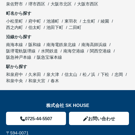
泉佐野市
堺市西区
大阪市北区
大阪市西区
町名から探す
小松里町
府中町
池浦町
東羽衣
土生町
綾園
西之内町
伯太町
池田下町
二田町
沿線から探す
南海本線
阪和線
南海電鉄泉北線
南海高師浜線
阪堺電軌阪堺線
水間鉄道
南海空港線
関西空港線
阪急神戸本線
阪急宝塚本線
駅から探す
和泉府中
久米田
泉大津
信太山
松ノ浜
下松
忠岡
和泉中央
和泉大宮
春木
株式会社 SK HOUSE
0725-44-5507
お問い合わせ
〒594-0071