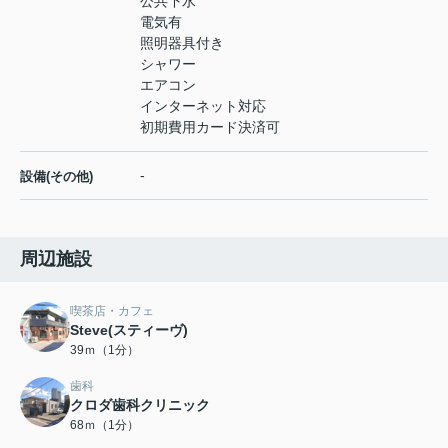
公共下水
電気有
照明器具付き
シャワー
エアコン
インターネット対応
初期費用カード決済可
-
設備(その他)
周辺施設
喫茶店・カフェ
Steve(スティーヴ)
39ｍ（1分）
歯科
クロダ歯科クリニック
68ｍ（1分）