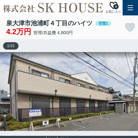
0
お気に入り
泉大津市池浦町４丁目のハイツ
空室1
4.2万円
管理/共益費 4,800円
1
/
15