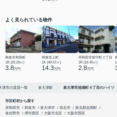
よく見られている物件
和泉市和田町
和泉市上町
岸和田市加守町２丁目
1R (20.28㎡)
1K (49.57㎡)
1R (18.45㎡)
1
3.8
14.3
2.8
万円
万円
万円
大津市の賃貸一覧
泉大津駅
泉大津市池浦町４丁目のハイツ
市区町村から探す
岸和田市
和泉市
泉大津市
高石市
泉北郡忠岡町
泉佐野市
堺市西区
大阪市北区
大阪市西区