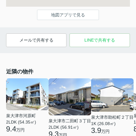
地図アプリで見る
メールで共有する
LINEで共有する
近隣の物件
泉大津市河原町
泉大津市助松町２丁目
泉大津市二田町３丁目
2LDK (54.35㎡)
1
1K (26.08㎡)
2LDK (56.91㎡)
9.4
3.9
万円
万円
9.3
万円