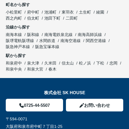
町名から探す
小松里町
府中町
池浦町
東羽衣
土生町
綾園
西之内町
伯太町
池田下町
二田町
沿線から探す
南海本線
阪和線
南海電鉄泉北線
南海高師浜線
阪堺電軌阪堺線
水間鉄道
南海空港線
関西空港線
阪急神戸本線
阪急宝塚本線
駅から探す
和泉府中
泉大津
久米田
信太山
松ノ浜
下松
忠岡
和泉中央
和泉大宮
春木
株式会社 SK HOUSE
0725-44-5507
お問い合わせ
〒594-0071
大阪府和泉市府中町７丁目1-25