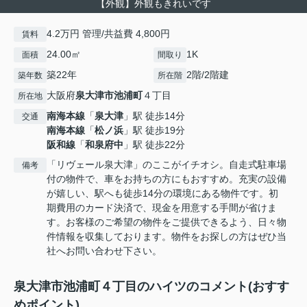
【外観】外観もきれいです
4.2万円 管理/共益費 4,800円
賃料
24.00㎡
1K
面積
間取り
築22年
2階/2階建
築年数
所在階
大阪府
泉大津市
池浦町
４丁目
所在地
南海本線
「
泉大津
」駅 徒歩14分
交通
南海本線
「
松ノ浜
」駅 徒歩19分
阪和線
「
和泉府中
」駅 徒歩22分
「リヴェール泉大津」のここがイチオシ。自走式駐車場
備考
付の物件で、車をお持ちの方にもおすすめ。充実の設備
が嬉しい、駅へも徒歩14分の環境にある物件です。初
期費用のカード決済で、現金を用意する手間が省けま
す。お客様のご希望の物件をご提供できるよう、日々物
件情報を収集しております。物件をお探しの方はぜひ当
社へお問い合わせ下さい。
泉大津市池浦町４丁目のハイツのコメント(おすす
めポイント)