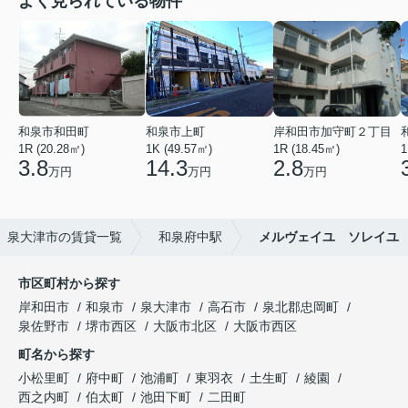
よく見られている物件
和泉市和田町
和泉市上町
岸和田市加守町２丁目
1R (20.28㎡)
1K (49.57㎡)
1R (18.45㎡)
1
3.8
14.3
2.8
万円
万円
万円
泉大津市の賃貸一覧
和泉府中駅
メルヴェイユ ソレイユ
市区町村から探す
岸和田市
和泉市
泉大津市
高石市
泉北郡忠岡町
泉佐野市
堺市西区
大阪市北区
大阪市西区
町名から探す
小松里町
府中町
池浦町
東羽衣
土生町
綾園
西之内町
伯太町
池田下町
二田町