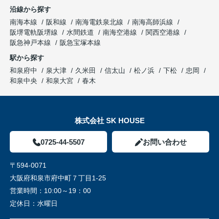
沿線から探す
南海本線
阪和線
南海電鉄泉北線
南海高師浜線
阪堺電軌阪堺線
水間鉄道
南海空港線
関西空港線
阪急神戸本線
阪急宝塚本線
駅から探す
和泉府中
泉大津
久米田
信太山
松ノ浜
下松
忠岡
和泉中央
和泉大宮
春木
株式会社 SK HOUSE
0725-44-5507
お問い合わせ
〒594-0071
大阪府和泉市府中町７丁目1-25
営業時間：
10:00～19：00
定休日：
水曜日