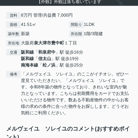
【外観】外観は落ち着いています
8万円 管理/共益費 7,000円
賃料
41.51㎡
1LDK
面積
間取り
新築
1階/3階建
築年数
所在階
大阪府
泉大津市
豊中町
１丁目
所在地
阪和線
「
和泉府中
」駅 徒歩16分
交通
阪和線
「
信太山
」駅 徒歩19分
南海本線
「
松ノ浜
」駅 徒歩25分
「メルヴェイユ ソレイユ」のここがイチオシ。ぜひ一
備考
度見ていただきたい、「メルヴェイユ ソレイユ」で
す。令和8年築の物件となっており、きれいな室内が魅
力となっています。こちらは初期費用をカードでお支払
いいただける物件です。数ある不動産物件の中からお客
様の求めの条件に合った物件をお探しします。どうぞお
気軽にご利用ください。
メルヴェイユ ソレイユのコメント(おすすめポイ
ント)