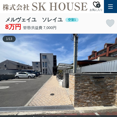
0
お気に入り
メルヴェイユ ソレイユ
空室1
8万円
管理/共益費 7,000円
1
/
13