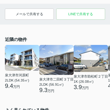
メールで共有する
LINEで共有する
近隣の物件
泉大津市河原町
泉大津市助松町２丁目
泉大津市二田町３丁目
2LDK (54.35㎡)
1
1K (26.08㎡)
2LDK (56.91㎡)
9.4
3.9
万円
万円
9.3
万円