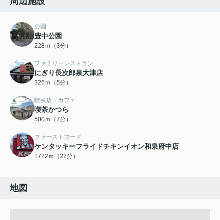
周辺施設
公園
豊中公園
228ｍ（3分）
ファミリーレストラン
にぎり長次郎泉大津店
326ｍ（5分）
喫茶店・カフェ
喫茶かつら
500ｍ（7分）
ファーストフード
ケンタッキーフライドチキンイオン和泉府中店
1722ｍ（22分）
地図