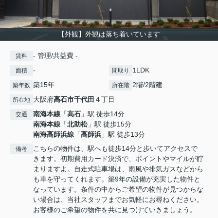
【外観】外観は落ち着いています
- 管理/共益費 -
賃料
-
1LDK
面積
間取り
築15年
2階/2階建
築年数
所在階
大阪府
高石市
千代田
４丁目
所在地
南海本線
「
高石
」駅 徒歩14分
交通
南海本線
「
北助松
」駅 徒歩15分
南海高師浜線
「
高師浜
」駅 徒歩13分
こちらの物件は、駅へも徒歩14分と歩いてアクセスで
備考
きます。初期費用カード決済で、ポイントやマイルが貯
まりますよ。自走式駐車場は、雨風や排気ガスなどから
も車を守ってくれます。築9年の設備が充実した物件と
なっています。条件の中からご希望の物件が見つからな
い場合は、当社スタッフまでお気軽にお尋ねください。
お客様のご希望の物件を共に見つけていきましょう。