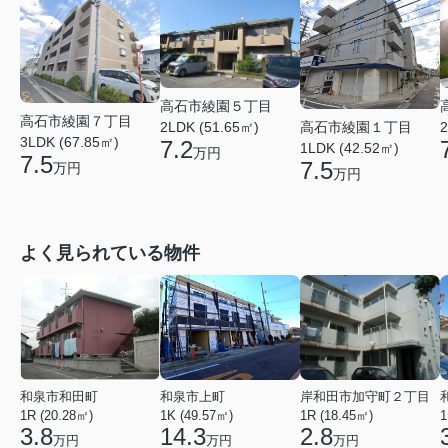
高石市綾園５丁目
高石市綾園７丁目
高石市綾園１丁目
2LDK (51.65㎡)
2
3LDK (67.85㎡)
7.2
1LDK (42.52㎡)
万円
7.5
7.5
万円
万円
よく見られている物件
和泉市和田町
和泉市上町
岸和田市加守町２丁目
1R (20.28㎡)
1K (49.57㎡)
1R (18.45㎡)
1
3.8
14.3
2.8
万円
万円
万円