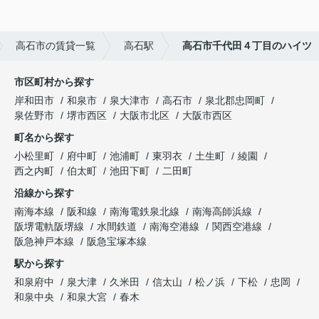
高石市の賃貸一覧
高石駅
高石市千代田４丁目のハイツ
市区町村から探す
岸和田市
和泉市
泉大津市
高石市
泉北郡忠岡町
泉佐野市
堺市西区
大阪市北区
大阪市西区
町名から探す
小松里町
府中町
池浦町
東羽衣
土生町
綾園
西之内町
伯太町
池田下町
二田町
沿線から探す
南海本線
阪和線
南海電鉄泉北線
南海高師浜線
阪堺電軌阪堺線
水間鉄道
南海空港線
関西空港線
阪急神戸本線
阪急宝塚本線
駅から探す
和泉府中
泉大津
久米田
信太山
松ノ浜
下松
忠岡
和泉中央
和泉大宮
春木