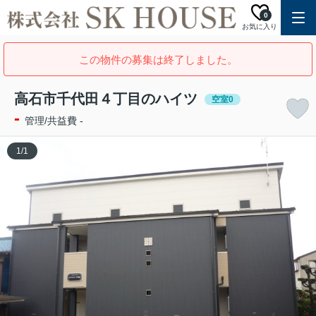
0
お気に入り
この物件の募集は終了しました。
高石市千代田４丁目のハイツ
空室0
-
管理/共益費 -
1
/
1