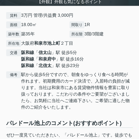
【外観】外観も気になるポイント
3万円 管理/共益費 3,000円
賃料
18.00㎡
1R
面積
間取り
築35年
3階/3階建
築年数
所在階
大阪府
和泉市
池上町
２丁目
所在地
阪和線
「
信太山
」駅 徒歩5分
交通
阪和線
「
和泉府中
」駅 徒歩16分
阪和線
「
北信太
」駅 徒歩23分
駅から徒歩5分ですので、朝食をゆっくり食べる時間が
備考
作れます。初期費用のカード決済で、入居時の負担が減
ります。当社は和泉市にある賃貸物件情報を豊富に取り
扱っております。こだわりの条件やご要望がございまし
たら、お気軽に当社へご連絡下さい。ご希望に適した物
件のご紹介をいたします。
パレドール池上のコメント(おすすめポイント)
ぜひ一度見ていただきたい、「パレドール池上」です。徒歩でも