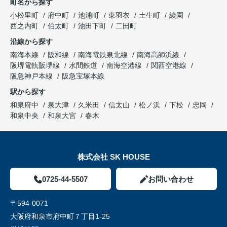
町名から探す
小松里町
府中町
池浦町
東羽衣
土生町
綾園
西之内町
伯太町
池田下町
二田町
沿線から探す
南海本線
阪和線
南海電鉄泉北線
南海高師浜線
阪堺電軌阪堺線
水間鉄道
南海空港線
関西空港線
阪急神戸本線
阪急宝塚本線
駅から探す
和泉府中
泉大津
久米田
信太山
松ノ浜
下松
忠岡
和泉中央
和泉大宮
春木
株式会社 SK HOUSE
0725-44-5507
お問い合わせ
〒594-0071
大阪府和泉市府中町７丁目1-25