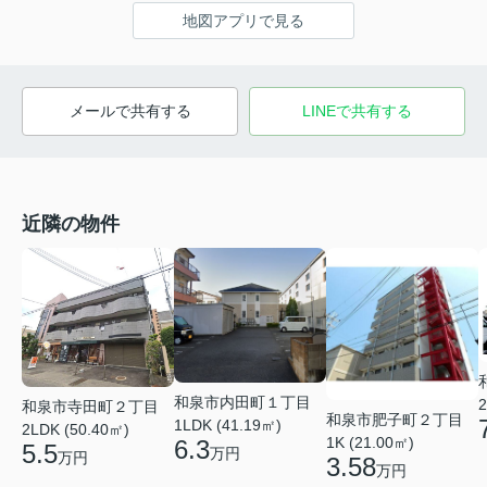
地図アプリで見る
メールで共有する
LINEで共有する
近隣の物件
和泉市内田町１丁目
2
和泉市寺田町２丁目
和泉市肥子町２丁目
1LDK (41.19㎡)
2LDK (50.40㎡)
1K (21.00㎡)
6.3
5.5
万円
万円
3.58
万円