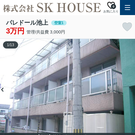
0
お気に入り
パレドール池上
空室1
3万円
管理/共益費 3,000円
1
/
13