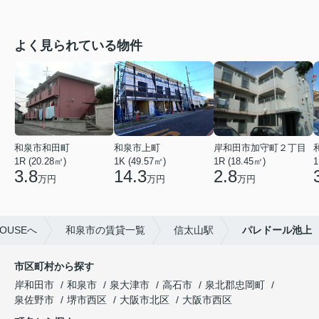
よく見られている物件
和泉市和田町
和泉市上町
岸和田市加守町２丁目
1R (20.28㎡)
1K (49.57㎡)
1R (18.45㎡)
1
3.8
14.3
2.8
万円
万円
万円
OUSEへ
和泉市の賃貸一覧
信太山駅
パレドール池上
市区町村から探す
岸和田市
和泉市
泉大津市
高石市
泉北郡忠岡町
泉佐野市
堺市西区
大阪市北区
大阪市西区