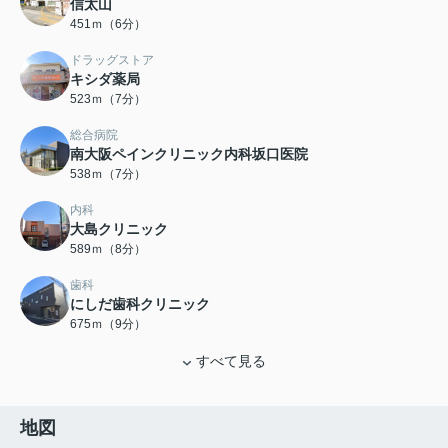
信太山
451ｍ（6分）
ドラッグストア
キシダ薬局
523ｍ（7分）
総合病院
南大阪ペインクリニック内科坂口医院
538ｍ（7分）
内科
大島クリニック
589ｍ（8分）
歯科
にしだ歯科クリニック
675ｍ（9分）
すべて見る
地図