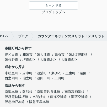
もっと見る
ブログトップへ
SEへ
ブログ
カウンターキッチンのメリット・デメリット
市区町村から探す
岸和田市
和泉市
泉大津市
高石市
泉北郡忠岡町
泉佐野市
堺市西区
大阪市北区
大阪市西区
町名から探す
小松里町
府中町
池浦町
東羽衣
土生町
綾園
西之内町
伯太町
池田下町
二田町
沿線から探す
南海本線
阪和線
南海電鉄泉北線
南海高師浜線
阪堺電軌阪堺線
水間鉄道
南海空港線
関西空港線
阪急神戸本線
阪急宝塚本線