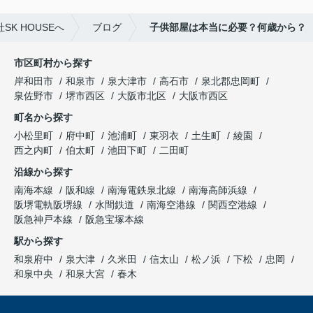
K HOUSEへ
ブログ
子供部屋は本当に必要？何歳から？
市区町村から探す
岸和田市
和泉市
泉大津市
高石市
泉北郡忠岡町
泉佐野市
堺市西区
大阪市北区
大阪市西区
町名から探す
小松里町
府中町
池浦町
東羽衣
土生町
綾園
西之内町
伯太町
池田下町
二田町
沿線から探す
南海本線
阪和線
南海電鉄泉北線
南海高師浜線
阪堺電軌阪堺線
水間鉄道
南海空港線
関西空港線
阪急神戸本線
阪急宝塚本線
駅から探す
和泉府中
泉大津
久米田
信太山
松ノ浜
下松
忠岡
和泉中央
和泉大宮
春木