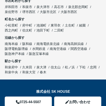
市区町村から探す
岸和田市
和泉市
泉大津市
高石市
泉北郡忠岡町
泉佐野市
堺市西区
大阪市北区
大阪市西区
町名から探す
小松里町
府中町
池浦町
東羽衣
土生町
綾園
西之内町
伯太町
池田下町
二田町
沿線から探す
南海本線
阪和線
南海電鉄泉北線
南海高師浜線
阪堺電軌阪堺線
水間鉄道
南海空港線
関西空港線
阪急神戸本線
阪急宝塚本線
駅から探す
和泉府中
久米田
泉大津
信太山
松ノ浜
下松
忠岡
和泉中央
和泉大宮
春木
株式会社 SK HOUSE
0725-44-5507
お問い合わせ