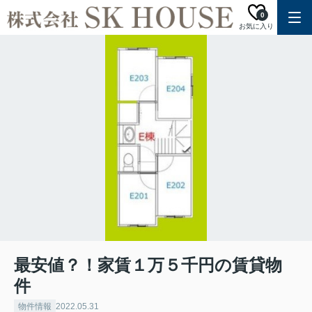
0
お気に入り
最安値？！家賃１万５千円の賃貸物
件
物件情報
2022.05.31