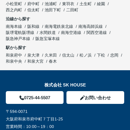
小松里町
府中町
池浦町
東羽衣
土生町
綾園
西之内町
伯太町
池田下町
二田町
沿線から探す
南海本線
阪和線
南海電鉄泉北線
南海高師浜線
阪堺電軌阪堺線
水間鉄道
南海空港線
関西空港線
阪急神戸本線
阪急宝塚本線
駅から探す
和泉府中
泉大津
久米田
信太山
松ノ浜
下松
忠岡
和泉中央
和泉大宮
春木
株式会社 SK HOUSE
0725-44-5507
お問い合わせ
〒594-0071
大阪府和泉市府中町７丁目1-25
営業時間：
10:00～19：00