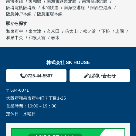
南海本線
阪和線
南海電鉄泉北線
南海高師浜線
阪堺電軌阪堺線
水間鉄道
南海空港線
関西空港線
阪急神戸本線
阪急宝塚本線
駅から探す
和泉府中
泉大津
久米田
信太山
松ノ浜
下松
忠岡
和泉中央
和泉大宮
春木
株式会社 SK HOUSE
0725-44-5507
お問い合わせ
〒594-0071
大阪府和泉市府中町７丁目1-25
営業時間：
10:00～19：00
定休日：
水曜日