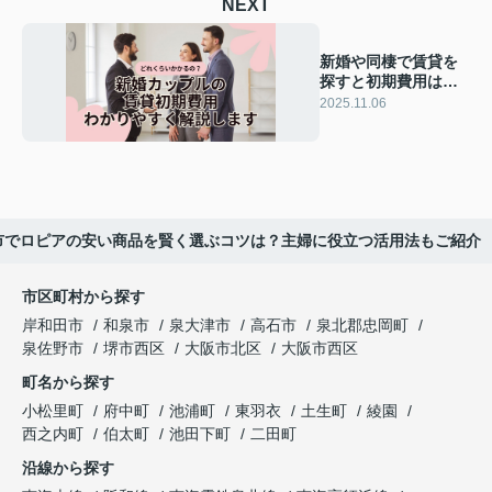
NEXT
新婚や同棲で賃貸を
探すと初期費用はど
れくらい？費用を抑
2025.11.06
えるポイントも紹介
市でロピアの安い商品を賢く選ぶコツは？主婦に役立つ活用法もご紹介
市区町村から探す
岸和田市
和泉市
泉大津市
高石市
泉北郡忠岡町
泉佐野市
堺市西区
大阪市北区
大阪市西区
町名から探す
小松里町
府中町
池浦町
東羽衣
土生町
綾園
西之内町
伯太町
池田下町
二田町
沿線から探す