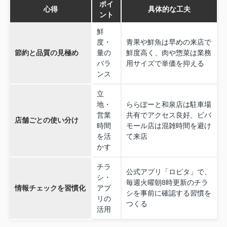
ポイ
心得
具体的な工夫
ント
鮮
度・
青果や鮮魚は早めの来店で
節約と品質の見極め
量の
鮮度高く、肉や惣菜は業務
バラ
用サイズで単価を抑える
ンス
立
地・
ららぽーと和泉店は駐車場
営業
共有でアクセス良好、ビバ
店舗ごとの使い分け
時間
モール店は混雑時間を避け
を活
て来店
かす
チラ
公式アプリ「ロピタ」で、
シ・
毎週火曜朝8時更新のチラ
情報チェックを習慣化
アプ
シを事前に確認する習慣を
リの
つくる
活用