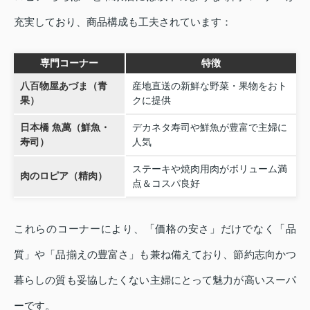
充実しており、商品構成も工夫されています：
専門コーナー
特徴
八百物屋あづま（青
産地直送の新鮮な野菜・果物をおト
果）
クに提供
日本橋 魚萬（鮮魚・
デカネタ寿司や鮮魚が豊富で主婦に
寿司）
人気
ステーキや焼肉用肉がボリューム満
肉のロピア（精肉）
点＆コスパ良好
これらのコーナーにより、「価格の安さ」だけでなく「品
質」や「品揃えの豊富さ」も兼ね備えており、節約志向かつ
暮らしの質も妥協したくない主婦にとって魅力が高いスーパ
ーです。