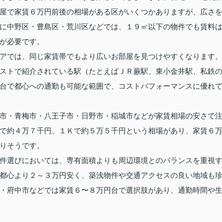
屋で家賃６万円前後の相場がある区がいくつかありますが、広さ
に中野区・豊島区・荒川区などでは、１９㎡以下の物件でも賃料
が必要です。
アでは、同じ家賃帯でもより広いお部屋を見つけやすくなります
ストで紹介されている駅（たとえばＪＲ蕨駅、東小金井駅、私鉄
台で都心への通勤も可能な範囲で、コストパフォーマンスに優れ
市・青梅市・八王子市・日野市・稲城市などが家賃相場の安さで
で約４万７千円、１Ｋで約５万５千円という相場があり、家賃６
りそうです。
件選びにおいては、専有面積よりも周辺環境とのバランスを重視
都心より２～３万円安く、築浅物件や交通アクセスの良い地域も
・府中市などでは家賃６〜８万円台で選択肢があり、通勤時間や