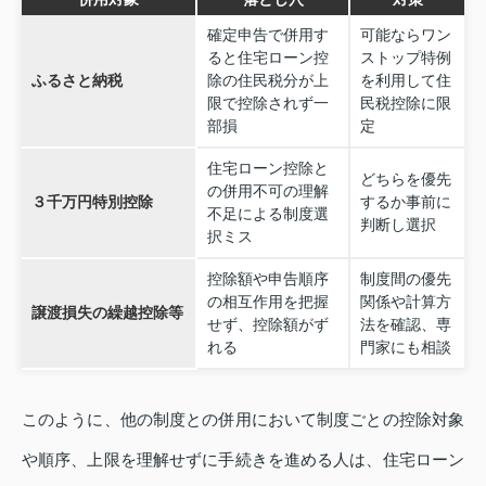
確定申告で併用す
可能ならワン
ると住宅ローン控
ストップ特例
ふるさと納税
除の住民税分が上
を利用して住
限で控除されず一
民税控除に限
部損
定
住宅ローン控除と
どちらを優先
の併用不可の理解
３千万円特別控除
するか事前に
不足による制度選
判断し選択
択ミス
控除額や申告順序
制度間の優先
の相互作用を把握
関係や計算方
譲渡損失の繰越控除等
せず、控除額がず
法を確認、専
れる
門家にも相談
このように、他の制度との併用において制度ごとの控除対象
や順序、上限を理解せずに手続きを進める人は、住宅ローン