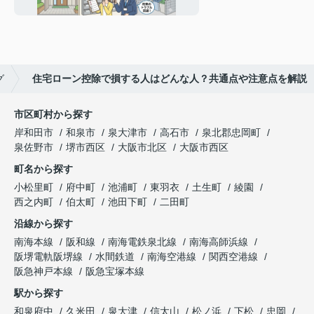
知るポイントも紹介
グ
住宅ローン控除で損する人はどんな人？共通点や注意点を解説
市区町村から探す
岸和田市
和泉市
泉大津市
高石市
泉北郡忠岡町
泉佐野市
堺市西区
大阪市北区
大阪市西区
町名から探す
小松里町
府中町
池浦町
東羽衣
土生町
綾園
西之内町
伯太町
池田下町
二田町
沿線から探す
南海本線
阪和線
南海電鉄泉北線
南海高師浜線
阪堺電軌阪堺線
水間鉄道
南海空港線
関西空港線
阪急神戸本線
阪急宝塚本線
駅から探す
和泉府中
久米田
泉大津
信太山
松ノ浜
下松
忠岡