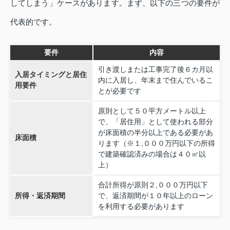
してしまう」ケースがあります。まず、以下の三つの要件が
代表的です。
要件
内容
引き渡しまたは工事完了後６カ月以
入居タイミングと居住
内に入居し、年末まで住んでいるこ
用要件
とが必要です
原則として５０平方メートル以上
で、「居住用」として使われる部分
が床面積の半分以上である必要があ
床面積
ります（※１,０００万円以下の所得
で建築確認済みの場合は４０㎡以
上）
合計所得が原則２,０００万円以下
所得・返済期間
で、返済期間が１０年以上のローン
を利用する必要があります