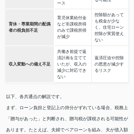
ース
控除額があって
育児休業給付金
も税金が少な
育休・専業期間の配偶
など非課税所得
く、住宅ローン
者の税負担不足
のみで課税所得
控除が実質使え
が減少
ない
共働き前提で返
済計画を立てて
返済圧迫や控除
収入変動への備え不足
いたが、収入の
の恩恵が減少す
減少に対応でき
るリスク
ない
以下、各共通点の解説です。
まず、ローン負担と登記上の持分がずれている場合、税務上
「贈与があった」と判断され、贈与税が課税される可能性が
あります。たとえば、夫婦でペアローンを組み、夫が借入額