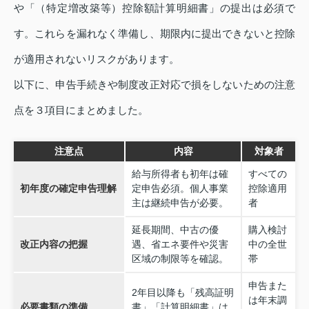
や「（特定増改築等）控除額計算明細書」の提出は必須で
す。これらを漏れなく準備し、期限内に提出できないと控除
が適用されないリスクがあります。
以下に、申告手続きや制度改正対応で損をしないための注意
点を３項目にまとめました。
注意点
内容
対象者
給与所得者も初年は確
すべての
初年度の確定申告理解
定申告必須。個人事業
控除適用
主は継続申告が必要。
者
延長期間、中古の優
購入検討
改正内容の把握
遇、省エネ要件や災害
中の全世
区域の制限等を確認。
帯
申告また
2年目以降も「残高証明
は年末調
必要書類の準備
書」「計算明細書」は