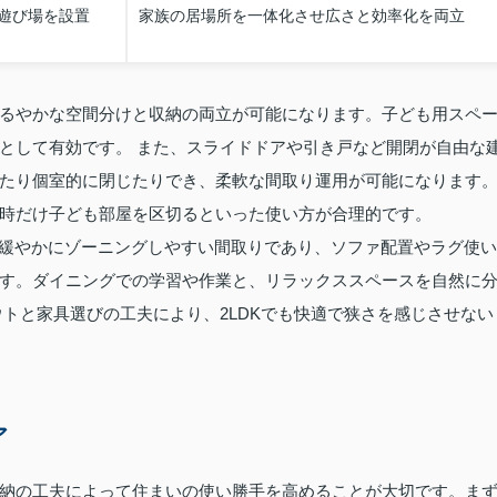
遊び場を設置
家族の居場所を一体化させ広さと効率化を両立
るやかな空間分けと収納の両立が可能になります。子ども用スペ
として有効です。 また、スライドドアや引き戸など開閉が自由な
たり個室的に閉じたりでき、柔軟な間取り運用が可能になります
時だけ子ども部屋を区切るといった使い方が合理的です。
を緩やかにゾーニングしやすい間取りであり、ソファ配置やラグ使い
す。ダイニングでの学習や作業と、リラックススペースを自然に
トと家具選びの工夫により、2LDKでも快適で狭さを感じさせない
ア
や収納の工夫によって住まいの使い勝手を高めることが大切です。ま