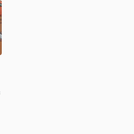
が
に
選
ま