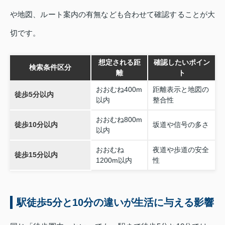
や地図、ルート案内の有無なども合わせて確認することが大
切です。
想定される距
確認したいポイン
検索条件区分
離
ト
おおむね400m
距離表示と地図の
徒歩5分以内
以内
整合性
おおむね800m
徒歩10分以内
坂道や信号の多さ
以内
おおむね
夜道や歩道の安全
徒歩15分以内
1200m以内
性
駅徒歩5分と10分の違いが生活に与える影響