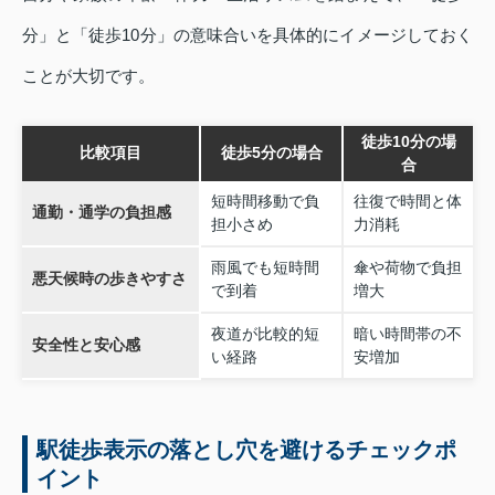
分」と「徒歩10分」の意味合いを具体的にイメージしておく
ことが大切です。
徒歩10分の場
比較項目
徒歩5分の場合
合
短時間移動で負
往復で時間と体
通勤・通学の負担感
担小さめ
力消耗
雨風でも短時間
傘や荷物で負担
悪天候時の歩きやすさ
で到着
増大
夜道が比較的短
暗い時間帯の不
安全性と安心感
い経路
安増加
駅徒歩表示の落とし穴を避けるチェックポ
イント