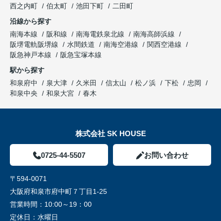
西之内町
伯太町
池田下町
二田町
沿線から探す
南海本線
阪和線
南海電鉄泉北線
南海高師浜線
阪堺電軌阪堺線
水間鉄道
南海空港線
関西空港線
阪急神戸本線
阪急宝塚本線
駅から探す
和泉府中
泉大津
久米田
信太山
松ノ浜
下松
忠岡
和泉中央
和泉大宮
春木
株式会社 SK HOUSE
0725-44-5507
お問い合わせ
〒594-0071
大阪府和泉市府中町７丁目1-25
営業時間：
10:00～19：00
定休日：
水曜日