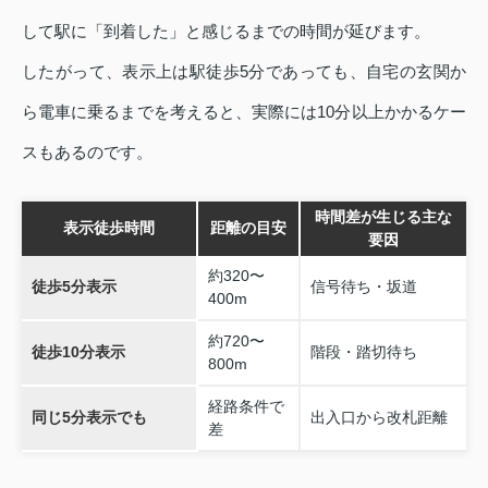
して駅に「到着した」と感じるまでの時間が延びます。
したがって、表示上は駅徒歩5分であっても、自宅の玄関か
ら電車に乗るまでを考えると、実際には10分以上かかるケー
スもあるのです。
時間差が生じる主な
表示徒歩時間
距離の目安
要因
約320〜
徒歩5分表示
信号待ち・坂道
400m
約720〜
徒歩10分表示
階段・踏切待ち
800m
経路条件で
同じ5分表示でも
出入口から改札距離
差