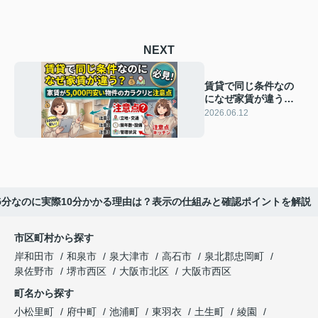
NEXT
賃貸で同じ条件なの
になぜ家賃が違う？
家賃が5000円安い物
2026.06.12
件のカラクリと注意
点
5分なのに実際10分かかる理由は？表示の仕組みと確認ポイントを解説
市区町村から探す
岸和田市
和泉市
泉大津市
高石市
泉北郡忠岡町
泉佐野市
堺市西区
大阪市北区
大阪市西区
町名から探す
小松里町
府中町
池浦町
東羽衣
土生町
綾園