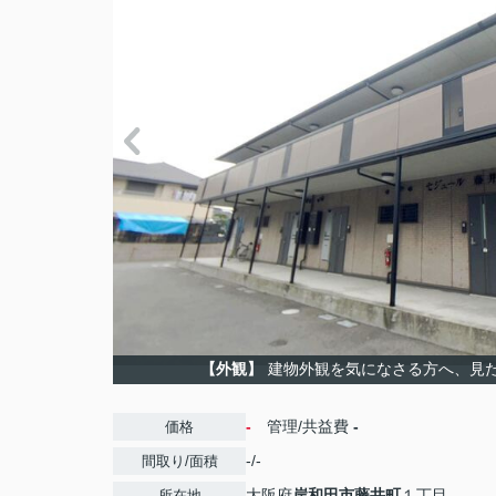
【外観】
建物外観を気になさる方へ、見
-
管理/共益費
-
価格
-/-
間取り/面積
大阪府
岸和田市
藤井町
１丁目
所在地