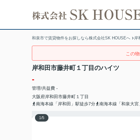
和泉市で賃貸物件をお探しなら株式会社SK HOUSEへ
岸
この物
岸和田市藤井町１丁目のハイツ
-
管理/共益費 -
大阪府
岸和田市
藤井町
１丁目
南海本線「岸和田」駅徒歩7分
南海本線「和泉大宮
1
/
5