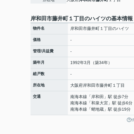
岸和田市藤井町１丁目のハイツの基本情報
物件名
岸和田市藤井町１丁目のハイツ
価格
-
管理/共益費
-
築年月
1992年3月（築34年）
総戸数
-
所在地
大阪府
岸和田市
藤井町
１丁目
交通
南海本線
「
岸和田
」駅 徒歩7分
南海本線
「
和泉大宮
」駅 徒歩6分
南海本線
「
蛸地蔵
」駅 徒歩19分