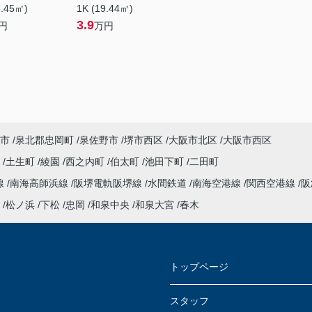
8.45㎡)
1K (19.44㎡)
3.9
円
万円
市
泉北郡忠岡町
泉佐野市
堺市西区
大阪市北区
大阪市西区
衣
土生町
綾園
西之内町
伯太町
池田下町
二田町
線
南海高師浜線
阪堺電軌阪堺線
水間鉄道
南海空港線
関西空港線
阪
松ノ浜
下松
忠岡
和泉中央
和泉大宮
春木
トップページ
スタッフ