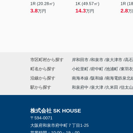
1R (20.28㎡)
1K (49.57㎡)
1R (1
3.8
14.3
2.8
万円
万円
万
市区町村から探す
岸和田市
和泉市
泉大津市
高石
町名から探す
小松里町
府中町
池浦町
東羽
沿線から探す
南海本線
阪和線
南海電鉄泉北
駅から探す
和泉府中
泉大津
久米田
信太山
株式会社 SK HOUSE
〒594-0071
大阪府和泉市府中町７丁目1-25
営業時間：
10:00～19：00