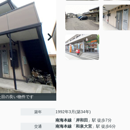
た目の良い物件です
1992年3月(築34年)
築年
南海本線
「
岸和田
」駅 徒歩7分
南海本線
「
和泉大宮
」駅 徒歩6分
交通