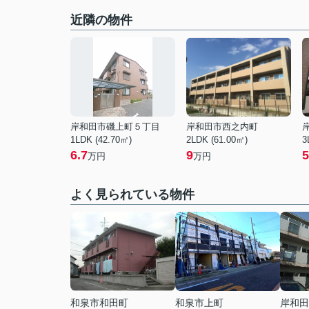
近隣の物件
岸和田市磯上町５丁目
岸和田市西之内町
1LDK (42.70㎡)
2LDK (61.00㎡)
3
6.7
9
5
万円
万円
よく見られている物件
和泉市和田町
和泉市上町
岸和田