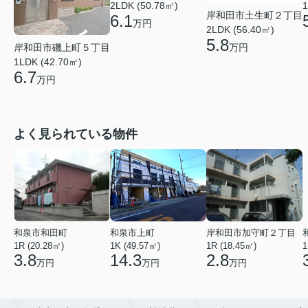
2LDK (50.78㎡)
1
岸和田市土生町２丁目
6.1
万円
2LDK (56.40㎡)
5.8
岸和田市磯上町５丁目
万円
1LDK (42.70㎡)
6.7
万円
よく見られている物件
和泉市和田町
和泉市上町
岸和田市加守町２丁目
1R (20.28㎡)
1K (49.57㎡)
1R (18.45㎡)
1
3.8
14.3
2.8
万円
万円
万円