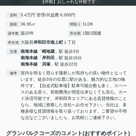
【外観】おしゃれな外観です
5.4万円 管理/共益費 6,000円
賃料
36.95㎡
1LDK
面積
間取り
築20年
1階/2階建
築年数
所在階
大阪府
岸和田市
南上町
１丁目
所在地
南海本線
「
蛸地蔵
」駅 徒歩3分
交通
南海本線
「
岸和田
」駅 徒歩16分
南海本線
「
貝塚
」駅 徒歩22分
室内を明るく照らす陽射しが気持ちの良い物件となって
備考
います。徒歩3分の位置に駅がある、魅力的な立地の物
件です。【自走式駐車場】駐車可能台数も多く、スペー
スのある造り。初期費用が用意出来なくても安心。カー
ド決済可能です。岸和田市エリアにある賃貸情報のこと
なら、地域に密着した当社へお任せ下さい。当社は、多
種多様な賃貸情報を取り扱っております。ご要望や不明
な点などございましたら、お気軽にご連絡下さい。
グランパルクコーズのコメント(おすすめポイント)