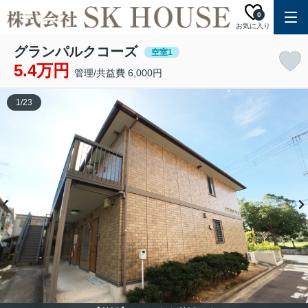
0
お気に入り
グランパルクコーズ
空室1
5.4万円
管理/共益費 6,000円
1
/
23